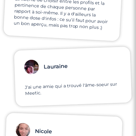
La liberté de choisir entre les profils et la
pertinence de chaque personne par
rapport à soi-même. Il y a d'ailleurs la
bonne dose d'infos : ce su'il faut pour avoir
un bon aperçu, mais pas trop non plus ;)
Lauraine
J'ai une amie qui a trouvé l'âme-soeur sur
Meetic.
Nicole