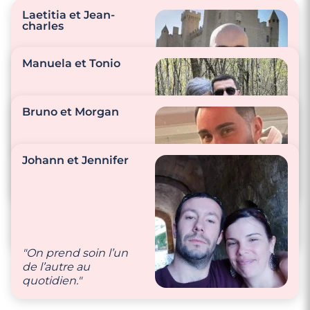
Laetitia et Jean-
charles
Manuela et Tonio
Bruno et Morgan
"Prendre soin l’un de
l’autre."
"La chose la plus folle
que j’ai faite pour
Johann et Jennifer
lui/elle, c’est de lui
offrir les clés de la
maison et de mon
"On fait tout
cœur ❤️"
ensemble, on est
inséparable."
"On prend soin l’un
de l’autre au
quotidien."