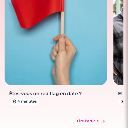
Êtes-vous un red flag en date ?
Et s
4 minutes
Lire l'article