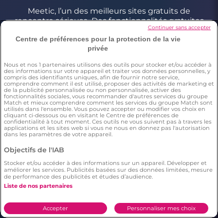
Meetic, l’un des meilleurs sites gratuits de
rencontre sérieuse. Des fonctionnalités gratuites
Continuer sans accepter
pour faire de vraies rencontres en toute sécurité :
Centre de préférences pour la protection de la vie
profils contrôlés, critères de recherche précis et
privée
géolocalisation pour trouver l’amour près de chez
vous comme partout en France.
Nous et nos
1
partenaires utilisons des outils pour stocker et/ou accéder à
des informations sur votre appareil et traiter vos données personnelles, y
compris des identifiants uniques, afin de fournir notre service,
comprendre comment il est utilisé, proposer des activités de marketing et
de la publicité personnalisée ou non personnalisée, activer des
Conditions générales
fonctionnalités sociales, vous recommander d'autres services du groupe
Match et mieux comprendre comment les services du groupe Match sont
Charte d’utilisation des cookies
utilisés dans l'ensemble. Vous pouvez accepter ou modifier vos choix en
Politique de confidentialité
cliquant ci-dessous ou en visitant le Centre de préférences de
confidentialité à tout moment. Ces outils ne vous suivent pas à travers les
Conditions Générales applicables aux Events
applications et les sites web si vous ne nous en donnez pas l'autorisation
dans les paramètres de votre appareil.
Signaler un contenu illégal
Objectifs de l'IAB
Stocker et/ou accéder à des informations sur un appareil. Développer et
*Estimation du nombre de personnes ayant déjà fait une
améliorer les services. Publicités basées sur des données limitées, mesure
de performance des publicités et études d’audience.
rencontre sur Meetic en France, Italie et Espagne. Chiffre obtenu
par l’extrapolation des résultats d’une enquête réalisée par
Liste de nos partenaires
Dynata en décembre 2023, sur 6011 personnes résidant en
France, Italie et Espagne âgés de plus de 18 ans,par rapport à la
population totale de cette tranche d’âge dans ces pays(Source
Accepter
Personnaliser mes choix
Eurostat 2023). Il résulte de cette étude que respectivement 15%