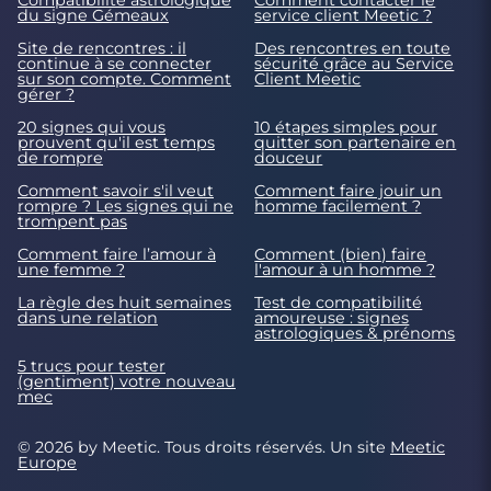
Compatibilité astrologique
Comment contacter le
du signe Gémeaux
service client Meetic ?
Site de rencontres : il
Des rencontres en toute
continue à se connecter
sécurité grâce au Service
sur son compte. Comment
Client Meetic
gérer ?
20 signes qui vous
10 étapes simples pour
prouvent qu'il est temps
quitter son partenaire en
de rompre
douceur
Comment savoir s'il veut
Comment faire jouir un
rompre ? Les signes qui ne
homme facilement ?
trompent pas
Comment faire l’amour à
Comment (bien) faire
une femme ?
l'amour à un homme ?
La règle des huit semaines
Test de compatibilité
dans une relation
amoureuse : signes
astrologiques & prénoms
5 trucs pour tester
(gentiment) votre nouveau
mec
© 2026 by Meetic. Tous droits réservés. Un site
Meetic
Europe