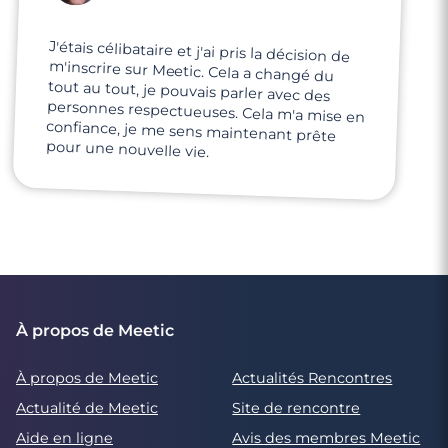
J'étais célibataire et j'ai pris la décision de
m'inscrire sur Meetic. Cela a changé du
tout au tout, je pouvais parler avec des
personnes respectueuses. Cela m'a mise en
confiance, je me sens maintenant prête
pour une nouvelle vie.
À propos de Meetic
À propos de Meetic
Actualités Rencontres
Actualité de Meetic
Site de rencontre
Aide en ligne
Avis des membres Meetic