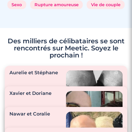
Sexo
Rupture amoureuse
Vie de couple
Des milliers de célibataires se sont
rencontrés sur Meetic. Soyez le
prochain !
Aurelie et Stéphane
Xavier et Doriane
"Nous sommes à
l’écoute de l’autre, on
Nawar et Coralie
se fait de bons petits
plats et on s’aime !"
"Nous sommes tout