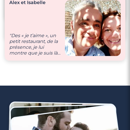
le temps attentif au
Alex et Isabelle
sentiment de l’autre
qu’il soit malade ou
"Nos petites
autres. Nous avons
attentions passent
juste besoin de se
par des petits
regarder l’un et l’autre
messages, appels,
pour savoir ce qu’il
"Des « je t’aime », un
bisous, câlins …"
pense."
petit restaurant, de la
présence, je lui
montre que je suis là,
dédié à elle !"