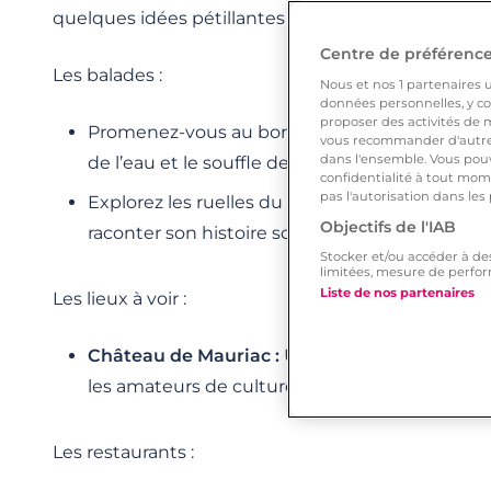
quelques idées pétillantes :
Centre de préférences
Les balades :
Nous et nos
1
partenaires ut
données personnelles, y com
proposer des activités de m
Promenez-vous au bord du Tarn, laissez-vous
vous recommander d'autres
dans l'ensemble. Vous pouv
de l’eau et le souffle de la nature.
confidentialité à tout mome
pas l'autorisation dans les
Explorez les ruelles du centre ancien, où cha
Objectifs de l'IAB
raconter son histoire sous le feuillage des siècl
Stocker et/ou accéder à de
limitées, mesure de perfor
Liste de nos partenaires
Les lieux à voir :
Château de Mauriac :
Un joyau historique où 
les amateurs de culture et d’art.
Les restaurants :