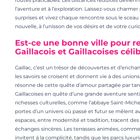
routes praticables. Les distances réduites devien
l’aventure et à l’exploration. Laissez-vous charmer 
surprises et vivez chaque rencontre sous le scea
nouvelle, à l’unisson de vos désirs et de votre curio
Est-ce une bonne ville pour r
Gaillacois et Gaillacoises céli
Gaillac, c’est un trésor de découvertes et d’encha
les savoirs se croisent et donnent vie à des unions i
résonne de cette quête d’amour partagée par tant 
Gaillacoises en quête d’une grande aventure sent
richesses culturelles, comme l’abbaye Saint-Miche
portes d’un univers où passé et futur se mêlent a
espaces, entre modernité et tradition, tracent des
échanges sincères. Les terrasses animées, comme
invitent à la complicité, tandis que les parcs lux