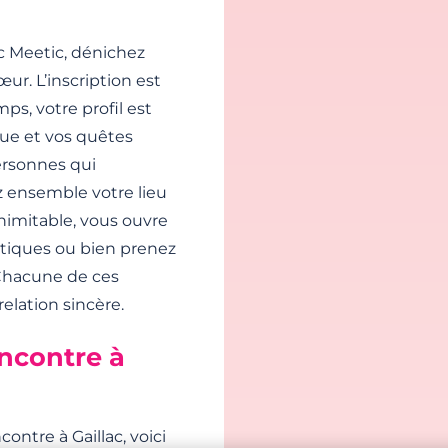
vec Meetic, dénichez
œur. L’inscription est
ps, votre profil est
que et vos quêtes
ersonnes qui
z ensemble votre lieu
nimitable, vous ouvre
ntiques ou bien prenez
 Chacune de ces
elation sincère.
encontre à
ontre à Gaillac, voici