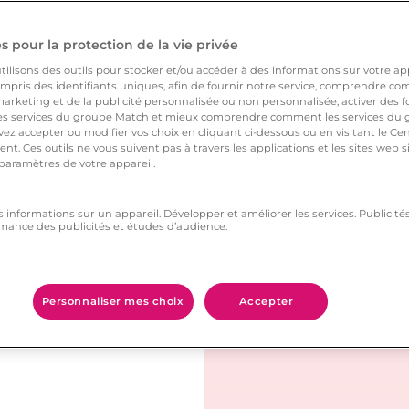
 pour la protection de la vie privée
ilisons des outils pour stocker et/ou accéder à des informations sur votre appa
pris des identifiants uniques, afin de fournir notre service, comprendre comm
arketing et de la publicité personnalisée ou non personnalisée, activer des fo
 porter par le murmure
 services du groupe Match et mieux comprendre comment les services du g
ez accepter ou modifier vos choix en cliquant ci-dessous ou en visitant le Ce
nt. Ces outils ne vous suivent pas à travers les applications et les sites web
 paramètres de votre appareil.
que pierre semble
es.
s informations sur un appareil. Développer et améliorer les services. Publici
mance des publicités et études d’audience.
le temps s’arrête pour
Personnaliser mes choix
Accepter