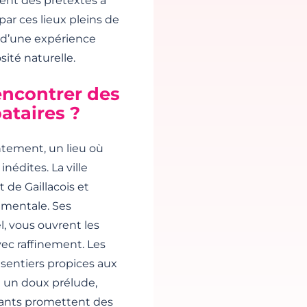
nent des prétextes à
par ces lieux pleins de
u d’une expérience
sité naturelle.
encontrer des
bataires ?
ntement, un lieu où
nédites. La ville
de Gaillacois et
imentale. Ses
l, vous ouvrent les
vec raffinement. Les
 sentiers propices aux
 un doux prélude,
uriants promettent des