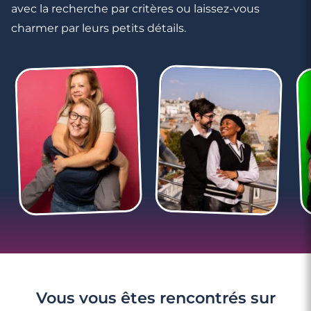
avec la recherche par critères ou laissez-vous
charmer par leurs petits détails.
4
3
3
minutes
minutes
minutes
Rencontre
Rencontre
Rencontre
à
à
à
Lorgues
Ollioules
Rocbaron
3
3
4
minutes
minutes
minutes
Rencontre
Rencontres
Faire
à Le
célibataires
des
Vous vous êtes rencontrés sur
Beausset
à
rencontres