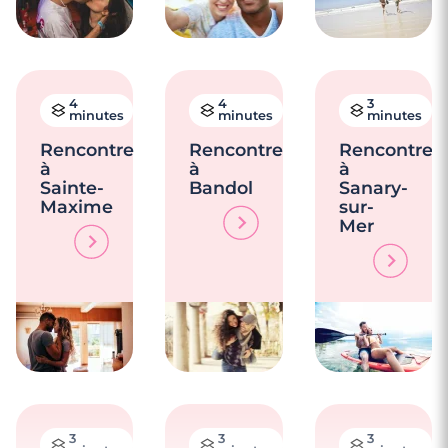
4
4
3
minutes
minutes
minutes
Rencontre
Rencontre
Rencontre
à
à
à
Sainte-
Bandol
Sanary-
Maxime
sur-
Mer
3
3
3