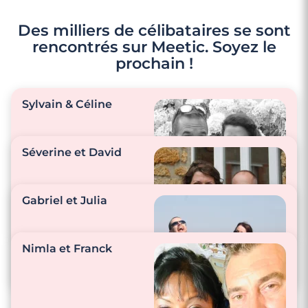
Des milliers de célibataires se sont
rencontrés sur Meetic. Soyez le
prochain !
Sylvain & Céline
Séverine et David
"On se fait rire chaque
jour et on se donne
Gabriel et Julia
beaucoup de
tendresse."
"Nous sommes
inséparables !
Nimla et Franck
Toujours ensemble
via Messenger (nos
"Nous rigolons
métiers respectifs
ensemble en
nous le permettent)
permanence, nous