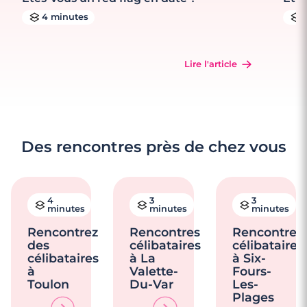
4 minutes
Lire l'article
Des rencontres près de chez vous
4
3
3
minutes
minutes
minutes
Rencontrez
Rencontres
Rencontres
des
célibataires
célibataires
célibataires
à La
à Six-
à
Valette-
Fours-
Toulon
Du-Var
Les-
Plages