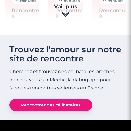
minutes
minutes
minutes
Voir plus
Rencontre
Rencontre
Rencontre
à
à
à
Brignoles
Cogolin
Vidauban
Trouvez l’amour sur notre
site de rencontre
Cherchez et trouvez des célibataires proches
de chez vous sur Meetic, la dating app pour
4
3
3
faire des rencontres sérieuses en France.
minutes
minutes
minutes
Rencontre
Bienvenue
Rencontre
à
dans le
à La
Rencontrez des célibataires
Draguignan
monde
Crau
fascinant
de
Meetic
!