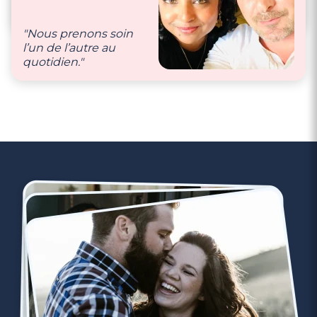
avec des petites
sommes très
attentions
complices !"
quotidiennes et bien
"Nous prenons soin
évidemment des
l’un de l’autre au
weekends en
quotidien."
amoureux !"