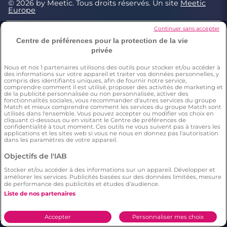
© 2026 by Meetic. Tous droits réservés. Un site
Meetic
Europe
Continuer sans accepter
Meetic, l’un des meilleurs sites gratuits de
Centre de préférences pour la protection de la vie
rencontre sérieuse. Des fonctionnalités gratuites
privée
pour faire de vraies rencontres en toute sécurité :
profils contrôlés, critères de recherche précis et
Nous et nos
1
partenaires utilisons des outils pour stocker et/ou accéder à
géolocalisation pour trouver l’amour près de chez
des informations sur votre appareil et traiter vos données personnelles, y
compris des identifiants uniques, afin de fournir notre service,
vous comme partout en France.
comprendre comment il est utilisé, proposer des activités de marketing et
de la publicité personnalisée ou non personnalisée, activer des
fonctionnalités sociales, vous recommander d'autres services du groupe
Match et mieux comprendre comment les services du groupe Match sont
utilisés dans l'ensemble. Vous pouvez accepter ou modifier vos choix en
Conditions générales
cliquant ci-dessous ou en visitant le Centre de préférences de
confidentialité à tout moment. Ces outils ne vous suivent pas à travers les
Charte d’utilisation des cookies
applications et les sites web si vous ne nous en donnez pas l'autorisation
dans les paramètres de votre appareil.
Politique de confidentialité
Conditions Générales applicables aux Events
Objectifs de l'IAB
Signaler un contenu illégal
Stocker et/ou accéder à des informations sur un appareil. Développer et
améliorer les services. Publicités basées sur des données limitées, mesure
de performance des publicités et études d’audience.
Liste de nos partenaires
*Estimation du nombre de personnes ayant déjà fait une
rencontre sur Meetic en France, Italie et Espagne. Chiffre obtenu
par l’extrapolation des résultats d’une enquête réalisée par
Accepter
Personnaliser mes choix
Dynata en décembre 2023, sur 6011 personnes résidant en