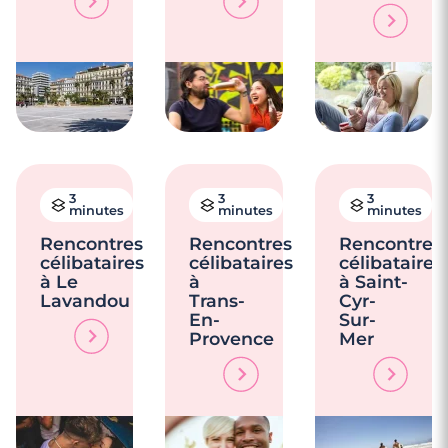
3
3
3
minutes
minutes
minutes
Rencontres
Rencontres
Rencontres
célibataires
célibataires
célibataires
à Le
à
à Saint-
Lavandou
Trans-
Cyr-
En-
Sur-
Provence
Mer