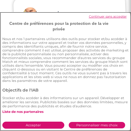
Pascal
Continuer sans accepter
4 minutes
Centre de préférences pour la protection de la vie
Rencontre à Lorgues
privée
On m'a dit beaucoup bien de cette app de
rencontre. Je suis dans un état d'esprit très
Nous et nos
1
partenaires utilisons des outils pour stocker et/ou accéder à
motivé, j'ai vraiment envie rencontrer mon
des informations sur votre appareil et traiter vos données personnelles, y
compris des identifiants uniques, afin de fournir notre service,
âme-sœur et finir ma vie avec elle.
comprendre comment il est utilisé, proposer des activités de marketing et
de la publicité personnalisée ou non personnalisée, activer des
fonctionnalités sociales, vous recommander d'autres services du groupe
Match et mieux comprendre comment les services du groupe Match sont
utilisés dans l'ensemble. Vous pouvez accepter ou modifier vos choix en
cliquant ci-dessous ou en visitant le Centre de préférences de
confidentialité à tout moment. Ces outils ne vous suivent pas à travers les
applications et les sites web si vous ne nous en donnez pas l'autorisation
dans les paramètres de votre appareil.
Anthony
Objectifs de l'IAB
Stocker et/ou accéder à des informations sur un appareil. Développer et
améliorer les services. Publicités basées sur des données limitées, mesure
Je préfère mon expérience sur Meetic que
de performance des publicités et études d’audience.
celle sur les autres sites
Liste de nos partenaires
Accepter
Personnaliser mes choix