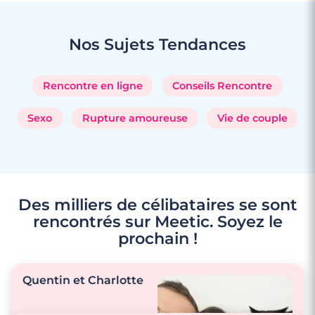
4 minutes
Rencontre à Draguignan
Nos Sujets
Tendances
Rencontre en ligne
Conseils Rencontre
Sexo
Rupture amoureuse
Vie de couple
Des milliers de célibataires se sont
rencontrés sur Meetic. Soyez le
prochain !
Quentin et Charlotte
3 minutes