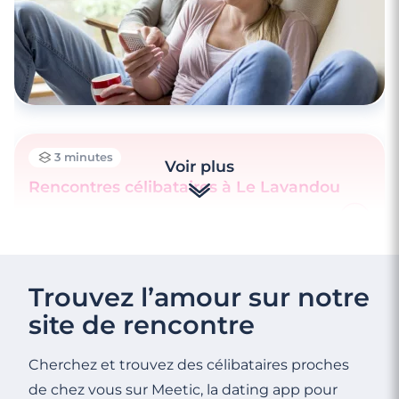
3 minutes
Voir plus
Rencontres célibataires à Le Lavandou
3 minutes
Rencontres célibataires à Le Lavandou
Trouvez l’amour sur notre
site de rencontre
Cherchez et trouvez des célibataires proches
de chez vous sur Meetic, la dating app pour