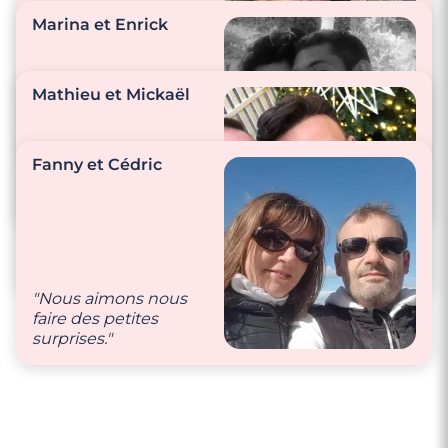
Rencontre à Brignoles
Marina et Enrick
"Nous aimons faire
des balades en quad,
Mathieu et Mickaël
passer du temps
dans notre jardin l’été
et nous élevons des
"Toujours des bisous,
Fanny et Cédric
poules."
des mots doux, de la
bienveillance 🥰"
"La tendresse,
l’affection font partie
de nos petites
attentions
quotidiennes."
"Nous aimons nous
faire des petites
surprises."
3 minutes
Rencontre à Cogolin