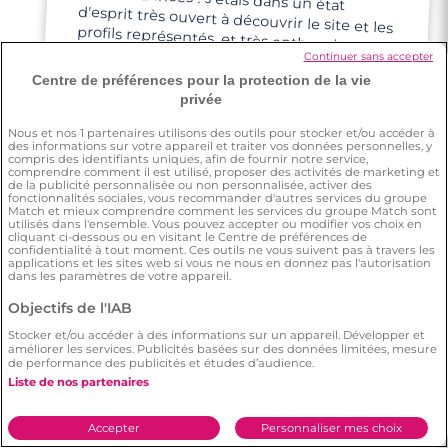
ce que cela puisse marcher pour moi.
Continuer sans accepter
Centre de préférences pour la protection de la vie
privée
Nous et nos
1
partenaires utilisons des outils pour stocker et/ou accéder à
des informations sur votre appareil et traiter vos données personnelles, y
compris des identifiants uniques, afin de fournir notre service,
comprendre comment il est utilisé, proposer des activités de marketing et
Amandine
de la publicité personnalisée ou non personnalisée, activer des
fonctionnalités sociales, vous recommander d'autres services du groupe
Match et mieux comprendre comment les services du groupe Match sont
utilisés dans l'ensemble. Vous pouvez accepter ou modifier vos choix en
cliquant ci-dessous ou en visitant le Centre de préférences de
Des amies m'ont un peu poussée à
confidentialité à tout moment. Ces outils ne vous suivent pas à travers les
applications et les sites web si vous ne nous en donnez pas l'autorisation
m'inscrire pour rencontrer du monde
dans les paramètres de votre appareil.
Objectifs de l'IAB
Stocker et/ou accéder à des informations sur un appareil. Développer et
améliorer les services. Publicités basées sur des données limitées, mesure
de performance des publicités et études d’audience.
Liste de nos partenaires
Pascal
Accepter
Personnaliser mes choix