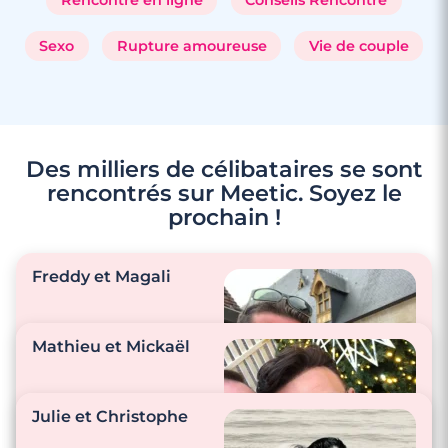
Sexo
Rupture amoureuse
Vie de couple
Des milliers de célibataires se sont
rencontrés sur Meetic. Soyez le
prochain !
Freddy et Magali
Mathieu et Mickaël
3 minutes
Rencontre à Pouzauges
"Nous avons des
attentions au
Julie et Christophe
quotidien, nous