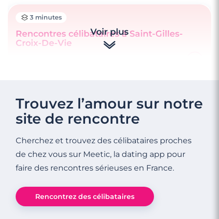
3 minutes
Voir plus
Rencontres célibataires à Saint-Gilles-
Croix-De-Vie
3 minutes
Trouvez l’amour sur notre
Rencontre à Challans
site de rencontre
Cherchez et trouvez des célibataires proches
de chez vous sur Meetic, la dating app pour
faire des rencontres sérieuses en France.
Rencontrez des célibataires