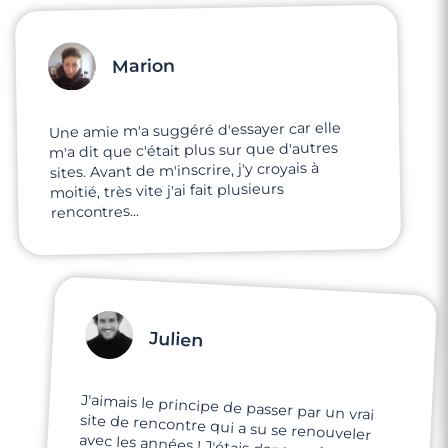
Marion
Une amie m'a suggéré d'essayer car elle
m'a dit que c'était plus sur que d'autres
sites. Avant de m'inscrire, j'y croyais à
moitié, très vite j'ai fait plusieurs
rencontres...
Julien
J'aimais le principe de passer par un vrai
site de rencontre qui a su se renouveler
avec les années ! J'étais dans un état
d'esprit très ouvert à découvrir le site et les
profils représentés, et très enthousiaste à