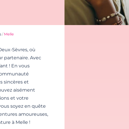
s
/
Melle
Deux-Sèvres, où
r partenaire. Avec
fant ! En vous
e communauté
s sincères et
pouvez aisément
ions et votre
 vous soyez en quête
aventures amoureuses,
ture à Melle !