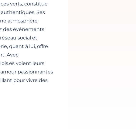
aces verts, constitue
s authentiques. Ses
t une atmosphère
tez des événements
réseau social et
e, quant à lui, offre
nt. Avec
ois.es voient leurs
 d’amour passionnantes
llant pour vivre des