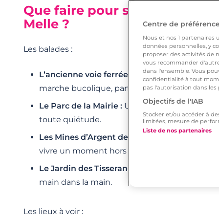
Que faire pour sa première r
Melle ?
Centre de préférences
Nous et nos
1
partenaires ut
données personnelles, y com
Les balades :
proposer des activités de m
vous recommander d'autres
dans l'ensemble. Vous pouv
L’ancienne voie ferrée :
Transformée en voie v
confidentialité à tout mome
marche bucolique, parfaite pour un tête-à-tête
pas l'autorisation dans les
Objectifs de l'IAB
Le Parc de la Mairie :
Un écrin de verdure, idé
Stocker et/ou accéder à de
toute quiétude.
limitées, mesure de perfor
Liste de nos partenaires
Les Mines d’Argent des Rois Francs :
Plongez d
vivre un moment hors du temps.
Le Jardin des Tisserands :
Un cadre charmant
main dans la main.
Les lieux à voir :