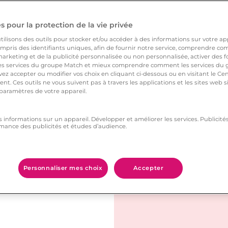
encontre à
 pour la protection de la vie privée
ilisons des outils pour stocker et/ou accéder à des informations sur votre appa
pris des identifiants uniques, afin de fournir notre service, comprendre comm
arketing et de la publicité personnalisée ou non personnalisée, activer des fo
 services du groupe Match et mieux comprendre comment les services du g
ez accepter ou modifier vos choix en cliquant ci-dessous ou en visitant le Ce
erte, elle propose une
nt. Ces outils ne vous suivent pas à travers les applications et les sites web
 convivial.
 paramètres de votre appareil.
al pour discuter en
s informations sur un appareil. Développer et améliorer les services. Publici
mance des publicités et études d’audience.
ans l’histoire pour
Personnaliser mes choix
Accepter
 pour se promener