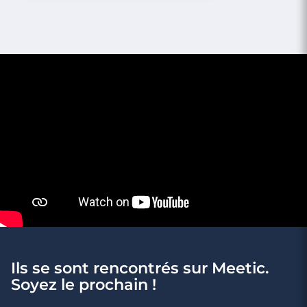
4 minutes
Rencontre à Melle
Ils se sont rencontrés sur Meetic.
Soyez le prochain !