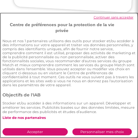
Continuer sans accepter
Centre de préférences pour la protection de la vie
privée
Aurore
Nous et nos
1
partenaires utilisons des outils pour stocker et/ou accéder à
des informations sur votre appareil et traiter vos données personnelles, y
compris des identifiants uniques, afin de fournir notre service,
comprendre comment il est utilisé, proposer des activités de marketing et
Je me suis enfin sentie prête à avoir
quelqu'un dans ma vie ! Je dirais que je me
de la publicité personnalisée ou non personnalisée, activer des
fonctionnalités sociales, vous recommander d'autres services du groupe
Match et mieux comprendre comment les services du groupe Match sont
suis sentie déterminée !
utilisés dans l'ensemble. Vous pouvez accepter ou modifier vos choix en
cliquant ci-dessous ou en visitant le Centre de préférences de
confidentialité à tout moment. Ces outils ne vous suivent pas à travers les
applications et les sites web si vous ne nous en donnez pas l'autorisation
dans les paramètres de votre appareil.
Objectifs de l'IAB
Stocker et/ou accéder à des informations sur un appareil. Développer et
améliorer les services. Publicités basées sur des données limitées, mesure
Lauraine
de performance des publicités et études d’audience.
Liste de nos partenaires
J'ai une amie qui a trouvé l'âme-soeur sur
Accepter
Personnaliser mes choix