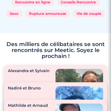
Rencontre en ligne
Conseils Rencontre
Sexo
Rupture amoureuse
Vie de couple
Des milliers de célibataires se sont
rencontrés sur Meetic. Soyez le
prochain !
Alexandra et Sylvain
Nadiré et Bruno
"On est une équipe
qui se serre les
Mathilde et Arnaud
coudes pour