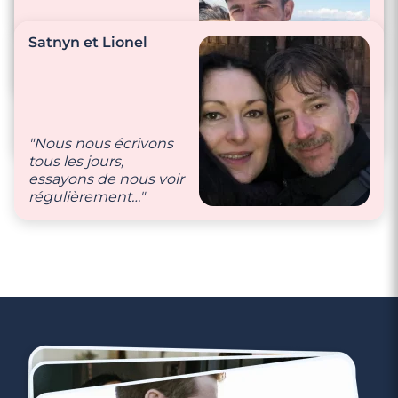
atteindre ses objectifs
de vie !"
"Nous sommes hyper
Satnyn et Lionel
complices, toujours
de bonne humeur !"
"Nous échangeons
des messages, avons
des gestes tendres et
préparons à manger
"Nous nous écrivons
l’un pour l’autre."
tous les jours,
essayons de nous voir
régulièrement…"