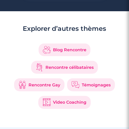
Explorer d’autres thèmes
3 minutes
Rencontre à Fos-sur-Mer
Blog Rencontre
Rencontre célibataires
Rencontre Gay
Témoignages
Video Coaching