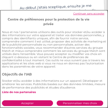
Au début j'étais sceptique, ensuite je me
suis dit go, et là j'ai rencontré quelqu'un de
Continuer sans accepter
bien
Centre de préférences pour la protection de la vie
privée
Nous et nos
1
partenaires utilisons des outils pour stocker et/ou accéder à
des informations sur votre appareil et traiter vos données personnelles, y
compris des identifiants uniques, afin de fournir notre service,
comprendre comment il est utilisé, proposer des activités de marketing et
de la publicité personnalisée ou non personnalisée, activer des
Julie
fonctionnalités sociales, vous recommander d'autres services du groupe
Match et mieux comprendre comment les services du groupe Match sont
utilisés dans l'ensemble. Vous pouvez accepter ou modifier vos choix en
cliquant ci-dessous ou en visitant le Centre de préférences de
4 minutes
confidentialité à tout moment. Ces outils ne vous suivent pas à travers les
J'avais envie de me lancer dans la
recherche d'une belle personne. J'ai de
bons retours de mes amis sur les sites mais
j'ai de très mauvaises expériences sur
d'autres sites. Je voulais tester Meetic,
comme une dernière chance aux
applications et les sites web si vous ne nous en donnez pas l'autorisation
Rencontre à Arles
dans les paramètres de votre appareil.
Objectifs de l'IAB
Stocker et/ou accéder à des informations sur un appareil. Développer et
améliorer les services. Publicités basées sur des données limitées, mesure
de performance des publicités et études d’audience.
rencontres en ligne.
Liste de nos partenaires
Accepter
Personnaliser mes choix