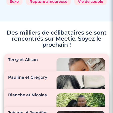
Sexo
Rupture amoureuse
Vie de couple
Des milliers de célibataires se sont
rencontrés sur Meetic. Soyez le
prochain !
3 minutes
Terry et Alison
Rencontre à Trets
Pauline et Grégory
"Tous les jours nous
entretenons notre
Blanche et Nicolas
relation, on se
complète et on se
"Nous nous envoyons
comprend. Notre
régulièrement dans la
Johann et Jennifer