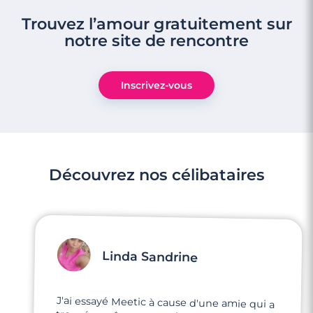
4 minutes
Trouvez l’amour gratuitement sur
Rencontre à Tarascon
notre site de rencontre
Inscrivez-vous
Découvrez nos célibataires
Linda Sandrine
3 minutes
J'ai essayé Meetic à cause d'une amie qui a
trouvé son âme sœur, alors elle m'a inscrite