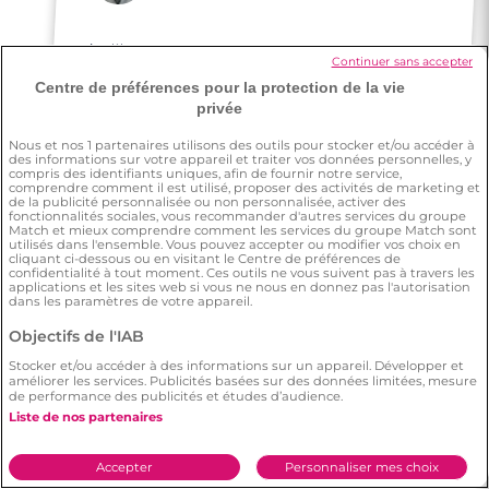
La liberté de choisir entre les profils et la
pertinence de chaque personne par
rapport à soi-même. Il y a d'ailleurs la
bonne dose d'infos : ce su'il faut pour avoir
Continuer sans accepter
Centre de préférences pour la protection de la vie
privée
un bon aperçu, mais pas trop non plus ;)
Nous et nos
1
partenaires utilisons des outils pour stocker et/ou accéder à
des informations sur votre appareil et traiter vos données personnelles, y
compris des identifiants uniques, afin de fournir notre service,
comprendre comment il est utilisé, proposer des activités de marketing et
de la publicité personnalisée ou non personnalisée, activer des
fonctionnalités sociales, vous recommander d'autres services du groupe
Match et mieux comprendre comment les services du groupe Match sont
utilisés dans l'ensemble. Vous pouvez accepter ou modifier vos choix en
cliquant ci-dessous ou en visitant le Centre de préférences de
confidentialité à tout moment. Ces outils ne vous suivent pas à travers les
Lauraine
applications et les sites web si vous ne nous en donnez pas l'autorisation
dans les paramètres de votre appareil.
Objectifs de l'IAB
J'ai une amie qui a trouvé l'âme-soeur sur
Stocker et/ou accéder à des informations sur un appareil. Développer et
Meetic.
3 minutes
améliorer les services. Publicités basées sur des données limitées, mesure
de performance des publicités et études d’audience.
Rencontre à Istres
Liste de nos partenaires
Accepter
Personnaliser mes choix