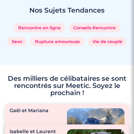
Nos Sujets
Tendances
Rencontre en ligne
Conseils Rencontre
Sexo
Rupture amoureuse
Vie de couple
Des milliers de célibataires se sont
rencontrés sur Meetic. Soyez le
3 minutes
prochain !
Rencontre à Auriol
Gaël et Marìana
Isabelle et Laurent