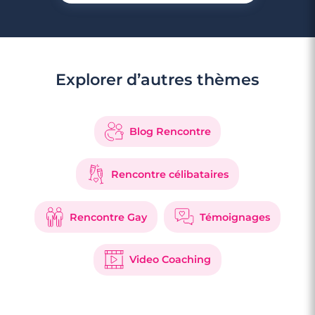
Explorer d’autres thèmes
3 minutes
Rencontre à Fos-sur-Mer
Blog Rencontre
Rencontre célibataires
Rencontre Gay
Témoignages
Video Coaching