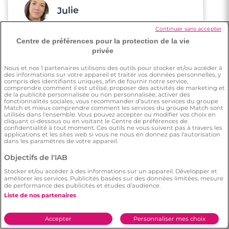
Julie
Continuer sans accepter
Centre de préférences pour la protection de la vie
J'avais envie de me lancer dans la
privée
recherche d'une belle personne. J'ai de
bons retours de mes amis sur les sites mais
Nous et nos
1
partenaires utilisons des outils pour stocker et/ou accéder à
j'ai de très mauvaises expériences sur
des informations sur votre appareil et traiter vos données personnelles, y
compris des identifiants uniques, afin de fournir notre service,
d'autres sites. Je voulais tester Meetic,
comprendre comment il est utilisé, proposer des activités de marketing et
comme une dernière chance aux
de la publicité personnalisée ou non personnalisée, activer des
fonctionnalités sociales, vous recommander d'autres services du groupe
rencontres en ligne.
Match et mieux comprendre comment les services du groupe Match sont
utilisés dans l'ensemble. Vous pouvez accepter ou modifier vos choix en
cliquant ci-dessous ou en visitant le Centre de préférences de
confidentialité à tout moment. Ces outils ne vous suivent pas à travers les
applications et les sites web si vous ne nous en donnez pas l'autorisation
dans les paramètres de votre appareil.
Objectifs de l'IAB
Vincent
4 minutes
Stocker et/ou accéder à des informations sur un appareil. Développer et
améliorer les services. Publicités basées sur des données limitées, mesure
Rencontre à Tarascon
de performance des publicités et études d’audience.
Liste de nos partenaires
La liberté de choisir entre les profils et la
pertinence de chaque personne par
rapport à soi-même. Il y a d'ailleurs la
bonne dose d'infos : ce su'il faut pour avoir
Accepter
Personnaliser mes choix