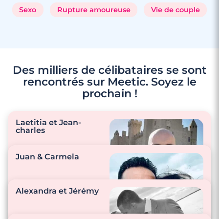
Sexo
Rupture amoureuse
Vie de couple
Des milliers de célibataires se sont
rencontrés sur Meetic. Soyez le
prochain !
3 minutes
Laetitia et Jean-
Rencontre à Trets
charles
Juan & Carmela
Alexandra et Jérémy
"Prendre soin l’un de
l’autre."
"On se dit tous les