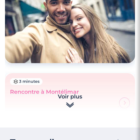
4 minutes
Rencontrez des célibataires à Grenoble
3 minutes
Rencontre à Montélimar
Voir plus
4 minutes
Rencontrez des célibataires à Lyon