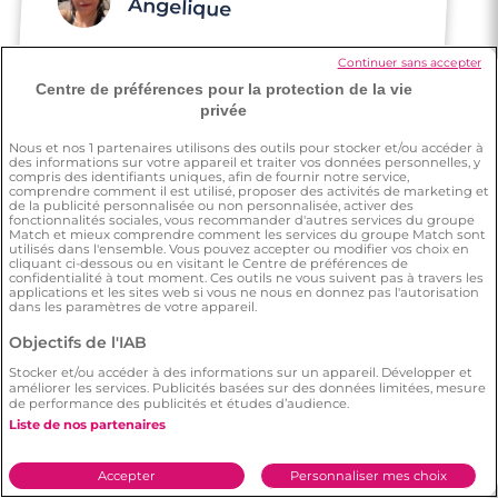
Angelique
Continuer sans accepter
Au début j'étais sceptique, ensuite je me
suis dit go, et là j'ai rencontré quelqu'un de
Centre de préférences pour la protection de la vie
privée
bien
Nous et nos
1
partenaires utilisons des outils pour stocker et/ou accéder à
des informations sur votre appareil et traiter vos données personnelles, y
compris des identifiants uniques, afin de fournir notre service,
comprendre comment il est utilisé, proposer des activités de marketing et
de la publicité personnalisée ou non personnalisée, activer des
fonctionnalités sociales, vous recommander d'autres services du groupe
Match et mieux comprendre comment les services du groupe Match sont
utilisés dans l'ensemble. Vous pouvez accepter ou modifier vos choix en
cliquant ci-dessous ou en visitant le Centre de préférences de
Anthony
confidentialité à tout moment. Ces outils ne vous suivent pas à travers les
applications et les sites web si vous ne nous en donnez pas l'autorisation
dans les paramètres de votre appareil.
Je préfère mon expérience sur Meetic que
Objectifs de l'IAB
celle sur les autres sites
Stocker et/ou accéder à des informations sur un appareil. Développer et
améliorer les services. Publicités basées sur des données limitées, mesure
de performance des publicités et études d’audience.
Liste de nos partenaires
Accepter
Personnaliser mes choix