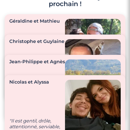
prochain !
Géraldine et Mathieu
Christophe et Guylaine
"Les attentions pas
beaucoup de
Jean-Philippe et Agnès
tendresse. C’est
simple, nous sommes
câlin câlin câlin !"
"Nous sommes
Nicolas et Alyssa
toujours à l’écoute
l’un de l’autre."
"Nous prenons soin
l’un de l’autre."
"Il est gentil, drôle,
attentionné, serviable,