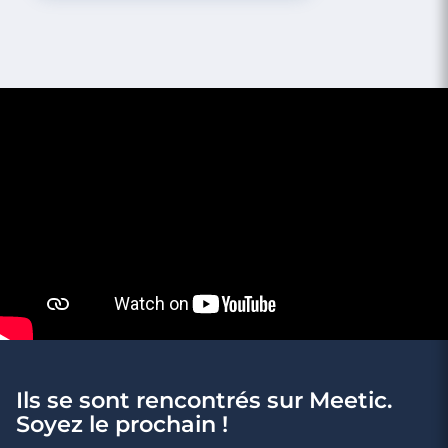
Rencontre à Chabeuil
Ils se sont rencontrés sur Meetic.
3 minutes
Soyez le prochain !
Rencontre à Crest