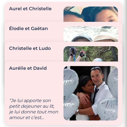
Aurel et Christelle
Élodie et Gaëtan
"Nos petites
attentions passent
Christelle et Ludo
par les messages que
nous nous envoyons
tous les soirs (avec un
"Pour nous, le plus
Aurélie et David
coeur biensur!)."
important est le
respect."
"Nous sommes
naturel l’un envers
l’autre, c’est ça les
vraies attentions que
"Je lui apporte son
nous nous donnons !"
petit dejeuner au lit,
je lui donne tout mon
amour et c’est
réciproque."