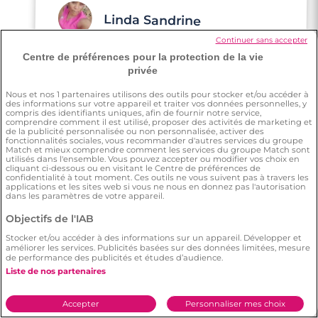
Linda Sandrine
Continuer sans accepter
Centre de préférences pour la protection de la vie
J'ai essayé Meetic à cause d'une amie qui a
trouvé son âme sœur, alors elle m'a inscrite
privée
et voilà je suis là !
Nous et nos
1
partenaires utilisons des outils pour stocker et/ou accéder à
des informations sur votre appareil et traiter vos données personnelles, y
compris des identifiants uniques, afin de fournir notre service,
comprendre comment il est utilisé, proposer des activités de marketing et
de la publicité personnalisée ou non personnalisée, activer des
fonctionnalités sociales, vous recommander d'autres services du groupe
Match et mieux comprendre comment les services du groupe Match sont
utilisés dans l'ensemble. Vous pouvez accepter ou modifier vos choix en
cliquant ci-dessous ou en visitant le Centre de préférences de
confidentialité à tout moment. Ces outils ne vous suivent pas à travers les
applications et les sites web si vous ne nous en donnez pas l'autorisation
Nicole
dans les paramètres de votre appareil.
Objectifs de l'IAB
J'étais célibataire et j'ai pris la décision de
Stocker et/ou accéder à des informations sur un appareil. Développer et
m'inscrire sur Meetic. Cela a changé du
améliorer les services. Publicités basées sur des données limitées, mesure
de performance des publicités et études d’audience.
tout au tout, je pouvais parler avec des
Liste de nos partenaires
personnes respectueuses. Cela m'a mise en
confiance, je me sens maintenant prête
Accepter
Personnaliser mes choix
pour une nouvelle vie.