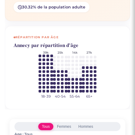
30.32% de la population adulte
RÉPARTITION PAR ÂGE
Annecy par répartition d'âge
39k
25k
14k
27k
18-39
40-54
55-64
65+
Rose N.
Kevin E.
Tous
Femmes
Hommes
41 ans
Nathan E.
Age :
Tous