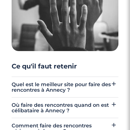
4 minutes
Rencontrez des célibataires à Limoges
Ce qu'il faut retenir
Quel est le meilleur site pour faire des
rencontres à Annecy ?
Meetic aide les utilisateurs et utilisatrices à
Où faire des rencontres quand on est
tisser de véritables liens. Notre plateforme
célibataire à Annecy ?
regroupe des Profils vérifiés et motivés par
Commencez par échanger en ligne avec vos
Comment faire des rencontres
des relations sérieuses, ce qui facilite les
coups de cœur, puis explorez les lieux