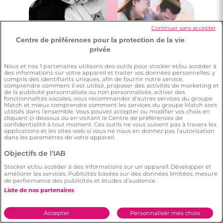
Rencontre à Sallanches
Continuer sans accepter
Centre de préférences pour la protection de la vie
privée
Nous et nos
1
partenaires utilisons des outils pour stocker et/ou accéder à
des informations sur votre appareil et traiter vos données personnelles, y
compris des identifiants uniques, afin de fournir notre service,
comprendre comment il est utilisé, proposer des activités de marketing et
de la publicité personnalisée ou non personnalisée, activer des
fonctionnalités sociales, vous recommander d'autres services du groupe
Match et mieux comprendre comment les services du groupe Match sont
utilisés dans l'ensemble. Vous pouvez accepter ou modifier vos choix en
cliquant ci-dessous ou en visitant le Centre de préférences de
confidentialité à tout moment. Ces outils ne vous suivent pas à travers les
applications et les sites web si vous ne nous en donnez pas l'autorisation
dans les paramètres de votre appareil.
Objectifs de l'IAB
Stocker et/ou accéder à des informations sur un appareil. Développer et
améliorer les services. Publicités basées sur des données limitées, mesure
de performance des publicités et études d’audience.
Liste de nos partenaires
3 minutes
Rencontres célibataires à Saint-Julien-En-
Accepter
Personnaliser mes choix
Genevois