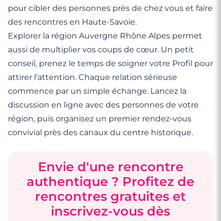
Retraitée du secteur infirmier depuis environ cinq ans,
pour cibler des personnes près de chez vous et faire
aujourd'hui quelqu'un avec qui discuter en vrai pour
vie dans ma maison devenue trop calme. Je recherche
je donne maintenant de mon temps dans une clinique
changer.
de la simplicité et du vrai.
locale le mardi. Si vous appréciez les réveils en douceur
des rencontres en Haute-Savoie.
et le bon café, nous devrions bien nous entendre.
Explorer la région Auvergne Rhône Alpes permet
aussi de multiplier vos coups de cœur. Un petit
conseil, prenez le temps de soigner votre Profil pour
attirer l’attention. Chaque relation sérieuse
commence par un simple échange. Lancez la
discussion en ligne avec des personnes de votre
région, puis organisez un premier rendez-vous
convivial près des canaux du centre historique.
Envie d'une rencontre
authentique ? Profitez de
rencontres gratuites et
inscrivez-vous dès