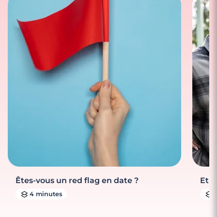
Êtes-vous un red flag en date ?
Et s
4 minutes