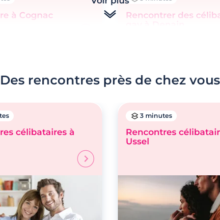
Voir plus
re à Cognac
Rencontrer des célib
gay à Denain
Des rencontres près de chez vous
tes
3 minutes
es célibataires à
Rencontres célibatair
Ussel