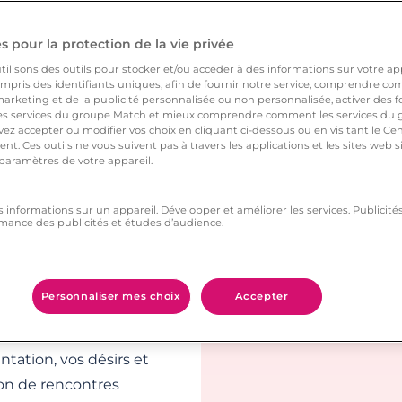
partir sur de bonnes
 pour la protection de la vie privée
ilisons des outils pour stocker et/ou accéder à des informations sur votre appa
ts forts de
pris des identifiants uniques, afin de fournir notre service, comprendre comm
arketing et de la publicité personnalisée ou non personnalisée, activer des fo
 services du groupe Match et mieux comprendre comment les services du g
ez accepter ou modifier vos choix en cliquant ci-dessous ou en visitant le Ce
nt. Ces outils ne vous suivent pas à travers les applications et les sites web
titude de hommes et
 paramètres de votre appareil.
libataire qui
es minutes. Pour
s informations sur un appareil. Développer et améliorer les services. Publici
mance des publicités et études d’audience.
ésirs que vous, créez
Personnaliser mes choix
Accepter
tée, les rencontres
ue homme ou femme
ntation, vos désirs et
ion de rencontres