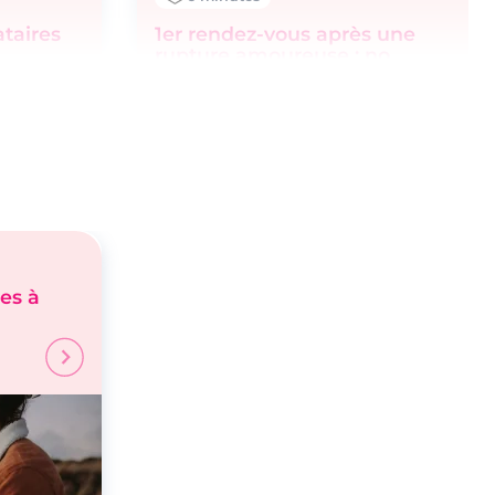
ataires
1er rendez-vous après une
rupture amoureuse : no
stress !
es à