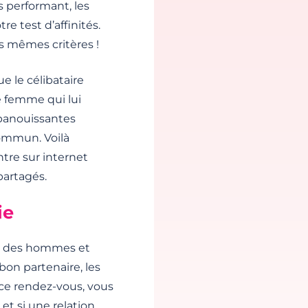
s performant, les
e test d’affinités.
 mêmes critères !
e le célibataire
e femme qui lui
épanouissantes
commun. Voilà
tre sur internet
partagés.
ie
ec des hommes et
bon partenaire, les
e ce rendez-vous, vous
et si une relation