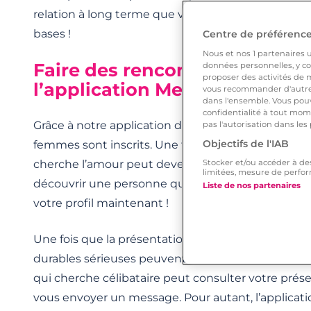
relation à long terme que vous souhaitez, autant 
bases !
Centre de préférences
Nous et nos
1
partenaires ut
Faire des rencontres : les poin
données personnelles, y com
proposer des activités de m
l’application Meetic
vous recommander d'autres
dans l'ensemble. Vous pouv
confidentialité à tout mome
Grâce à notre application de rencontre, une mul
pas l'autorisation dans les
Objectifs de l'IAB
femmes sont inscrits. Une femme ou un homme cé
cherche l’amour peut devenir membre en quelqu
Stocker et/ou accéder à de
limitées, mesure de perfor
découvrir une personne qui présente les mêmes d
Liste de nos partenaires
votre profil maintenant !
Une fois que la présentation attractive est complé
durables sérieuses peuvent commencer. Chaq
qui cherche célibataire peut consulter votre prése
vous envoyer un message. Pour autant, l’applicat