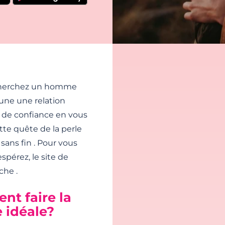
echerchez un homme
une une relation
 de confiance en vous
tte quête de la perle
ans fin . Pour vous
spérez, le site de
che .
nt faire la
 idéale?