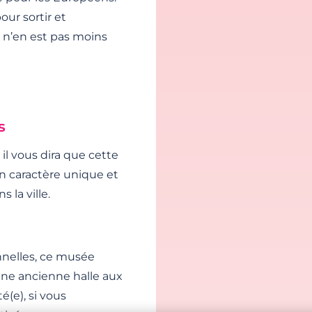
our sortir et
le n’en est pas moins
s
l vous dira que cette
on caractère unique et
la ville.
nnelles, ce musée
 une ancienne halle aux
té(e), si vous