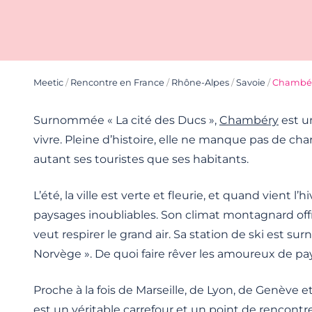
Meetic
/
Rencontre en France
/
Rhône-Alpes
/
Savoie
/
Chambé
Surnommée « La cité des Ducs »,
Chambéry
est un
vivre. Pleine d’histoire, elle ne manque pas de ch
autant ses touristes que ses habitants.
L’été, la ville est verte et fleurie, et quand vient l’hi
paysages inoubliables. Son climat montagnard off
veut respirer le grand air. Sa station de ski est su
Norvège ». De quoi faire rêver les amoureux de pa
Proche à la fois de Marseille, de Lyon, de Genève et
est un véritable carrefour et un point de rencontr