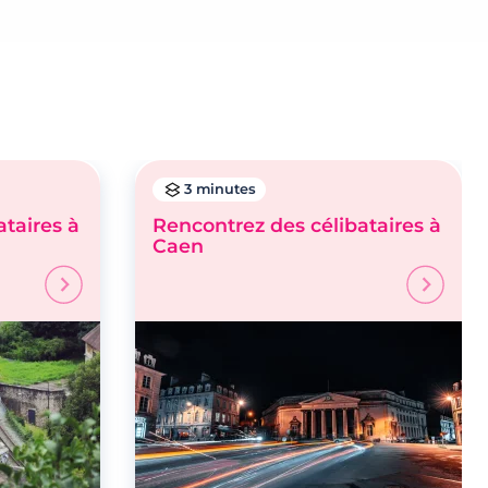
3 minutes
taires à
Rencontrez des célibataires à
Caen