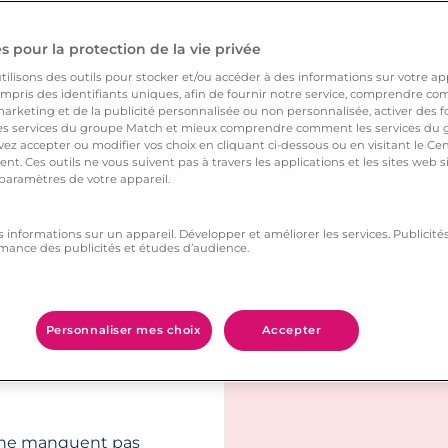
tivé
.
 pour la protection de la vie privée
gnarde
ilisons des outils pour stocker et/ou accéder à des informations sur votre appa
ncore la galerie
pris des identifiants uniques, afin de fournir notre service, comprendre comm
arketing et de la publicité personnalisée ou non personnalisée, activer des fo
re dans les lieux
 services du groupe Match et mieux comprendre comment les services du g
ez accepter ou modifier vos choix en cliquant ci-dessous ou en visitant le Ce
st roi, alors profitez-
nt. Ces outils ne vous suivent pas à travers les applications et les sites web
 paramètres de votre appareil.
s informations sur un appareil. Développer et améliorer les services. Publici
mance des publicités et études d’audience.
chevaux… le parc de
ial, il est aussi
les soient
Personnaliser mes choix
Accepter
re ne manquent pas