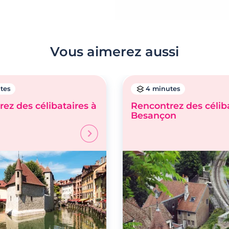
Vous aimerez aussi
tes
4 minutes
ez des célibataires à
Rencontrez des céliba
Besançon