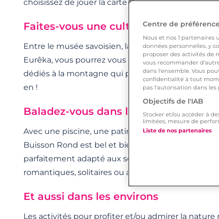
choisissez de jouer la carte du
premier rencard cul
Centre de préférences
Faites-vous une culture 100% monta
Nous et nos
1
partenaires ut
Entre le musée savoisien, la maison des parcs ou e
données personnelles, y com
proposer des activités de m
Eurêka, vous pourrez vous instruire ou vous distrai
vous recommander d'autres
dans l'ensemble. Vous pouv
dédiés à la montagne qui peuplent la ville. Le ski y e
confidentialité à tout mome
en !
pas l'autorisation dans les
Objectifs de l'IAB
Baladez-vous dans les parcs
Stocker et/ou accéder à de
limitées, mesure de perfor
Avec une piscine, une patinoire, un château, des 
Liste de nos partenaires
Buisson Rond est bel et bien l’incontournable. Famil
parfaitement adapté aux sorties dominicales, qu’el
romantiques, solitaires ou amicales !
Et aussi dans les environs
Les activités pour profiter et/ou admirer la natu