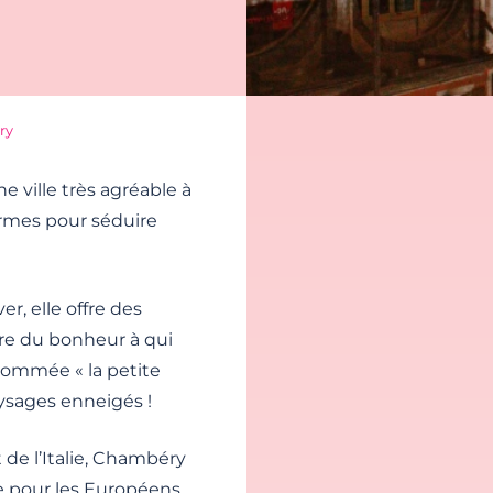
ry
e ville très agréable à
armes pour séduire
ver, elle offre des
re du bonheur à qui
rnommée « la petite
ysages enneigés !
 de l’Italie, Chambéry
e pour les Européens.