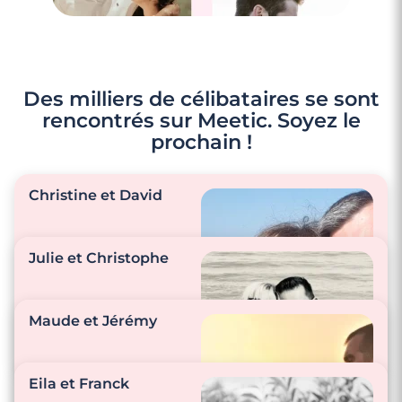
Des milliers de célibataires se sont
rencontrés sur Meetic. Soyez le
prochain !
Christine et David
Julie et Christophe
"Prendre des
nouvelles chaque
Maude et Jérémy
jour quand on est pas
ensemble et profiter
"Ce sont des petites
de l’un et de l’autre
choses simples du
Eila et Franck
quand on est
quotidien qui n’ont