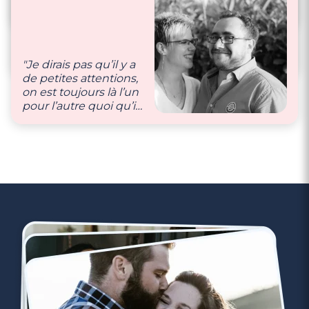
ensemble."
pas de prix quand
"Nous nous
elles sont faites avec
connaissons par
amour."
cœur, nous sommes
capable d’anticiper
"Je dirais pas qu’il y a
les envies et besoins
de petites attentions,
de l’autre. C’est
on est toujours là l’un
comme ça que nous
pour l’autre quoi qu’il
prenons soin de notre
arrive."
couple 💕"