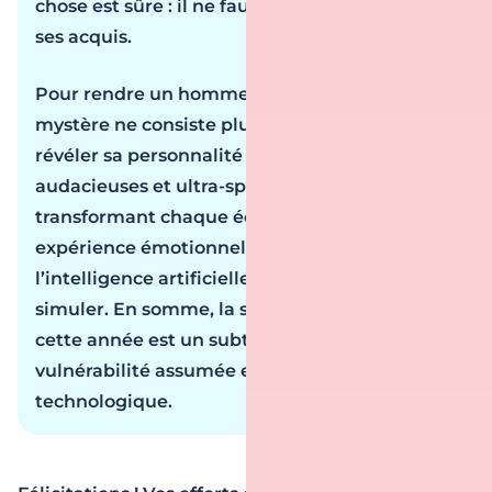
chose est sûre : il ne faut jamais se reposer sur
ses acquis.
Pour rendre un homme fou en 2026, le
mystère ne consiste plus à se cacher, mais à
révéler sa personnalité par touches
audacieuses et ultra-spécifiques,
transformant chaque échange en une
expérience émotionnelle unique que
l’intelligence artificielle ne pourrait jamais
simuler. En somme, la séduction par SMS
cette année est un subtil mélange de
vulnérabilité assumée et de confiance
technologique.