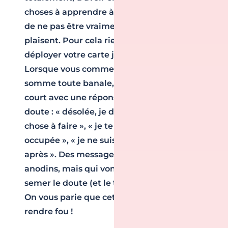
choses à apprendre à votre sujet, et surtout,
de ne pas être vraiment sûrs qu’ils vous
plaisent. Pour cela rien de plus simple,
déployer votre carte joker : le mystère.
Lorsque vous commencez une discussion
somme toute banale, n’hésitez pas à couper
court avec une réponse qui laisse planer le
doute : « désolée, je dois te laisser j’ai quelque
chose à faire », « je te réponds plus tard je suis
occupée », « je ne suis pas toute seule je t’écris
après ». Des messages qui peuvent sembler
anodins, mais qui vont avoir le pouvoir de
semer le doute (et le trouble !) chez monsieur.
On vous parie que cette technique va le
rendre fou !