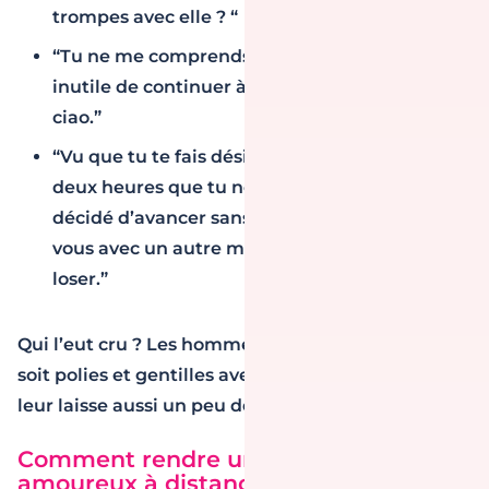
trompes avec elle ? “
“Tu ne me comprends jamais rien. C’est
inutile de continuer à essayer, j’abandonne,
ciao.”
“Vu que tu te fais désirer et que ça fait bien
deux heures que tu ne me réponds plus, j’ai
décidé d’avancer sans toi. Je suis en rendez-
vous avec un autre mec. Dommage pour toi,
loser.”
Qui l’eut cru ? Les hommes aussi aiment que l’on
soit polies et gentilles avec eux. 🥲 Ok, et qu’on
leur laisse aussi un peu de liberté.
Comment rendre un homme fou
amoureux à distance par SMS ?