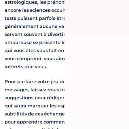
astrologiques, les prénoms et noms de famille ou
encore les sciences occultes. Bien que ces divers
tests puissent parfois être exacts, ils n’ont
généralement aucune valeur scientifique et
servent souvent à divertir. La compatibilité
amoureuse se présente lorsque la personne avec
qui vous êtes vous fait entre autres sentir à l’aise,
vous comprend, vous aime et partage les mêmes
intérêts que vous.
Pour parfaire votre jeu de séduction par
messages, laissez-vous inspirer par nos
suggestions pour rédiger un
message d’amour
qui saura marquer les esprits. Comprendre les
subtilités de ces échanges est un atout précieux
pour apprendre
comment seduire un homme
et