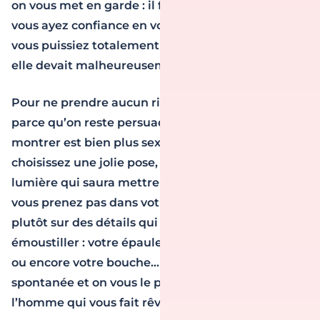
on vous met en garde : il faut absolument que
vous ayez confiance en votre partenaire et/ou que
vous puissiez totalement assumer ladite photo si
elle devait malheureusement fuiter.
Pour ne prendre aucun risque, et encore une fois,
parce qu’on reste persuader que ne pas tout
montrer est bien plus sexy que de tout dévoiler,
choisissez une jolie pose, une jolie lingerie et une
lumière qui saura mettre votre corps en valeur. Ne
vous prenez pas dans votre entièreté, misez
plutôt sur des détails qui sauront tout aussi bien
émoustiller : votre épaule dénudée, votre nuque
ou encore votre bouche… Soyez originale et
spontanée et on vous le promet, cela rendra fou
l’homme qui vous fait rêver !