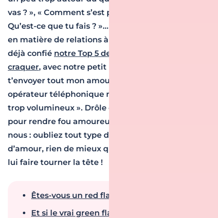
vas ? », « Comment s’est passée ta journée ? », «
Qu’est-ce que tu fais ? »… D’ailleurs, précurseurs
en matière de relations à distance, on vous avait
déjà confié
notre Top 5 des sms pour le faire
craquer
, avec notre petit préféré : « je voulais
t’envoyer tout mon amour par SMS. Mais mon
opérateur téléphonique m’a dit que le fichier était
trop volumineux ». Drôle et osé à souhait ! Alors
pour rendre fou amoureux un homme croyez-
nous : oubliez tout type de sortilège ou philtre
d’amour, rien de mieux que le bon vieux SMS pour
lui faire tourner la tête !
Êtes-vous un red flag en date ?
Et si le vrai green flag, c’était la chalance ?