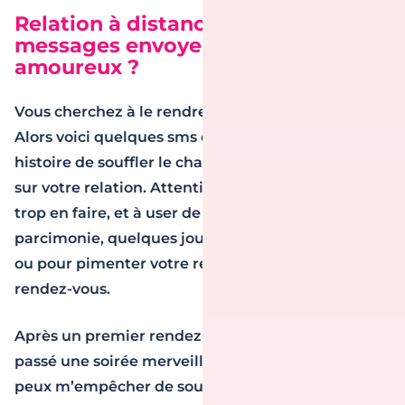
Relation à distance et SMS : quels
messages envoyer à votre
amoureux ?
Vous cherchez à le rendre fou amoureux de vous ?
Alors voici quelques sms qui devraient lui plaire,
histoire de souffler le chaud et… surtout le chaud
sur votre relation. Attention cependant à ne pas
trop en faire, et à user de ces messages avec
parcimonie, quelques jours après votre rencontre,
ou pour pimenter votre relation entre deux
rendez-vous.
Après un premier rendez-vous amoureux : “J’ai
passé une soirée merveilleuse à tes côtés. Je ne
peux m’empêcher de sourire à chaque fois que je