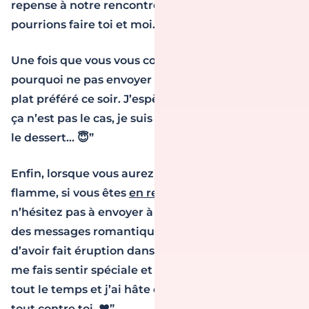
repense à notre rencontre… et à tout ce que nous
pourrions faire toi et moi. 😈”
Une fois que vous vous connaîtrez un peu mieux,
pourquoi ne pas envoyer par sms : “J’ai fait ton
plat préféré ce soir. J’espère qu’il te plaira, mais si
ça n’est pas le cas, je suis sûre que tu apprécieras
le dessert… 😇”
Enfin, lorsque vous aurez tous deux déclaré votre
flamme, si vous êtes
en relation à distance
,
n’hésitez pas à envoyer à l’homme de votre vie
des messages romantiques : “Merci mon amour
d’avoir fait éruption dans ma vie. Chaque jour, tu
me fais sentir spéciale et aimée. Je pense à toi
tout le temps et j’ai hâte de pouvoir me serrer
tout contre toi. ❤️”