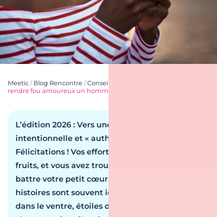
Meetic
/
Blog Rencontre
/
Conseils Rencontre
/
Texto
/
Comment
rendre fou amoureux un homme par SMS : la relation à distance
L’édition 2026 : Vers une séduction plus
intentionnelle et « authentique »
Félicitations ! Vos efforts ont enfin porté leurs
fruits, et vous avez trouvé l’homme qui fait
battre votre petit cœur. Si les débuts des
histoires sont souvent idylliques (papillons
dans le ventre, étoiles dans les yeux, etc.), une