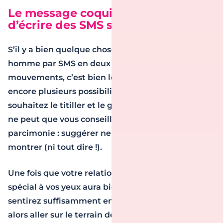
Le message coquin : de l’art
d’écrire des SMS super hot
S’il y a bien quelque chose qui peut rendre fou un
homme par SMS en deux temps trois
mouvements, c’est bien le message coquin. Là
encore plusieurs possibilités, mais si vous
souhaitez le titiller et le garder dans la durée, on
ne peut que vous conseiller d’y aller avec
parcimonie : suggérer ne veut pas dire tout
montrer (ni tout dire !).
Une fois que votre relation avec cet homme si
spécial à vos yeux aura bien débuté, que vous vous
sentirez suffisamment en confiance, vous pourrez
alors aller sur le terrain de l’espièglerie. Allusions