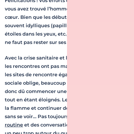
Félicitations ! Vos efforts ont porté leurs fruits, et
vous avez trouvé l’homme qui fait battre votre
cœur. Bien que les débuts des histoires soient
souvent idylliques (papillons dans le ventre,
étoiles dans les yeux, etc.), une chose est sûre : il
ne faut pas rester sur ses acquis.
Avec la crise sanitaire et l’épidémie de COVID-19,
les rencontres ont pas mal évolué, et l’intérêt pour
les sites de rencontre également. Distanciation
sociale oblige, beaucoup d’amoureux transis ont
donc dû commencer une relation sentimentale
tout en étant éloignés. Le challenge ? Entretenir
la flamme et continuer de susciter l’intérêt, le tout
sans se voir… Pas toujours facile de
sortir de la
routine
et des conversations qui tournent parfois
un peu trop autour du quotidien : « Comment tu