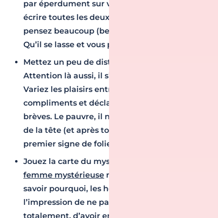
par éperdument sur votre téléphone pour lui
écrire toutes les deux minutes. Même si vous
pensez beaucoup (beaucoup) à lui. Le risque ?
Qu’il se lasse et vous prenne pour acquise !
Mettez un peu de distance dans vos réponses.
Attention là aussi, il s’agit de savoir doser.
Variez les plaisirs entre jolis et doux messages,
compliments et déclarations, et réponses
brèves. Le pauvre, il ne saura plus où donner
de la tête (et après tout, ne serait-ce pas un
premier signe de folie amoureuse ?!).
Jouez la carte du mystère.
Le pouvoir de la
femme mystérieuse
n’est plus à prouver. Allez
savoir pourquoi, les hommes adorent avoir
l’impression de ne pas réussir à vous cerner
totalement, d’avoir encore et toujours des