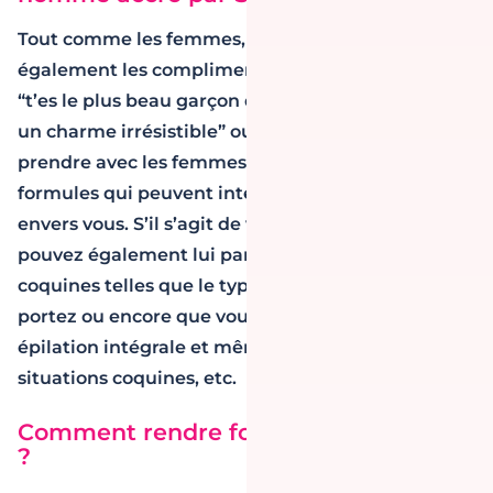
Tout comme les femmes, les hommes aiment
également les compliments. Les phrases du genre
“t’es le plus beau garçon que j’ai rencontré”, “tu as
un charme irrésistible” ou encore “tu sais t’y
prendre avec les femmes” sont autant de
formules qui peuvent intensifier ses sentiments
envers vous. S’il s’agit de votre homme, vous
pouvez également lui parler de choses plus
coquines telles que le type de dessous que vous
portez ou encore que vous venez de faire une
épilation intégrale et même simuler des
situations coquines, etc.
Comment rendre fou un homme au lit
?