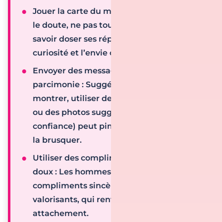
Jouer la carte du mystère
: Laisser planer
le doute, ne pas tout dévoiler sur soi et
savoir doser ses réponses attise la
curiosité et l’envie chez l’autre.
Envoyer des messages coquins avec
parcimonie
: Suggérer plutôt que tout
montrer, utiliser des allusions sensuelles
ou des photos suggestives (en toute
confiance) peut pimenter la relation sans
la brusquer.
Utiliser des compliments et des mots
doux
: Les hommes apprécient les
compliments sincères et les messages
valorisants, qui renforcent leur
attachement.