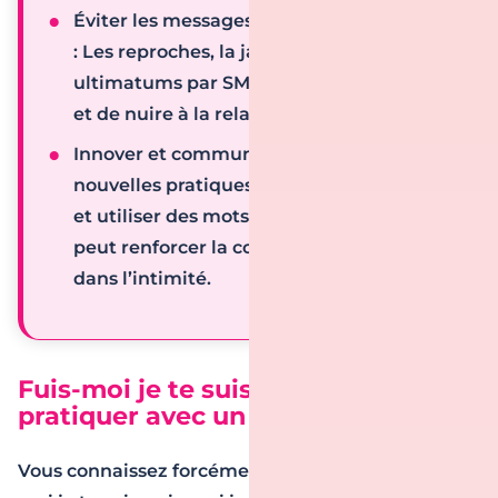
Éviter les messages négatifs ou possessifs
: Les reproches, la jalousie excessive ou les
ultimatums par SMS risquent de faire fuir
et de nuire à la relation.
Innover et communiquer au lit
: Oser de
nouvelles pratiques, exprimer ses envies
et utiliser des mots crus avec modération
peut renforcer la complicité et l’attirance
dans l’intimité.
Fuis-moi je te suis : comment le
pratiquer avec un homme ?
Vous connaissez forcément le vieil adage : «
Fuis-