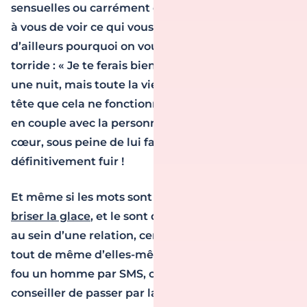
sensuelles ou carrément osées et assumées, c’est
à vous de voir ce qui vous branche le plus. C’est
d’ailleurs pourquoi on vous conseillait ce SMS
torride : « Je te ferais bien l’amour non pas toute
une nuit, mais toute la vie ». Attention, gardez en
tête que cela ne fonctionne que si vous êtes déjà
en couple avec la personne qui fait battre votre
cœur, sous peine de lui faire peur et de le faire
définitivement fuir !
Et même si les mots sont hyper importants pour
briser la glace
, et le sont d’ailleurs de plus en plus
au sein d’une relation, certaines photos parlent
tout de même d’elles-mêmes. Alors pour rendre
fou un homme par SMS, on ne peut que vous
conseiller de passer par la photo sexy. Seulement