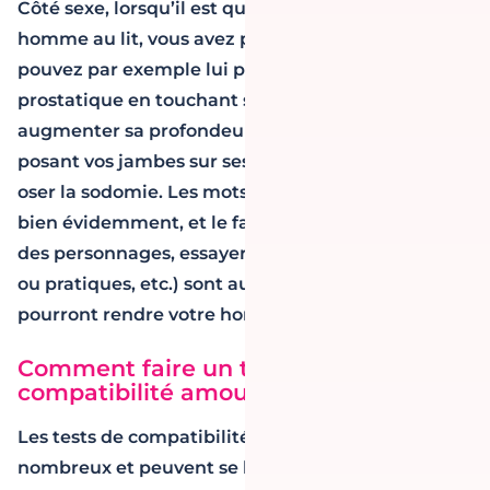
Côté sexe, lorsqu’il est question de rendre fou un
homme au lit, vous avez plusieurs options. Vous
pouvez par exemple lui procurer un plaisir
prostatique en touchant ses testicules,
augmenter sa profondeur de pénétration en
posant vos jambes sur ses épaules et pourquoi pas
oser la sodomie. Les mots crus, sans exagération
bien évidemment, et le fait d’innover (inventer
des personnages, essayer de nouvelles positions
ou pratiques, etc.) sont autant d’alternatives qui
pourront rendre votre homme fou au lit.
Comment faire un test de
compatibilité amoureuse ?
Les tests de compatibilité amoureuse sont
nombreux et peuvent se baser sur les signes