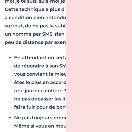
moi je te suis
, suis-moi je te fuis ». Et pour cause !
Cette technique a plus d’une fois fait ses preuves,
à condition bien entendu de bien la maîtriser et
surtout, de ne pas la subir ! Alors pour rendre fou
un homme par SMS, rien de tel que de mettre un
peu de distance par exemple :
En attendant un certain laps de temps avant
de répondre à son SMS. À vous de voir ce qui
vous convient le mieux et ce avec quoi vous
êtes le plus en accord : 20 minutes, 2 heures,
une journée entière ? Attention cependant à
ne pas dépasser les limites et de ne pas le
faire fuir pour de bon !
Ne pas toujours prendre de ses nouvelles.
Même si vous en mourez d’envie, ne vous jetez