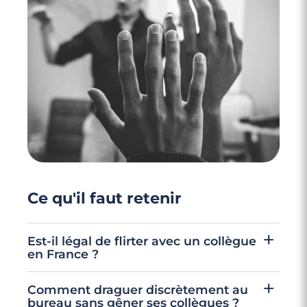
8 minutes
Rupture amoureuse au travail : rebondir
quand l'amour s'arrête au bureau
Ce qu'il faut retenir
Est-il légal de flirter avec un collègue
en France ?
Oui, flirter au travail est légalement possible
Comment draguer discrètement au
en France à condition que les échanges
bureau sans gêner ses collègues ?