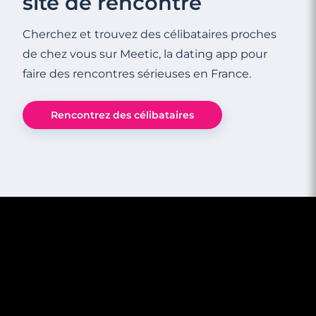
site de rencontre
Cherchez et trouvez des célibataires proches
7 minutes
de chez vous sur Meetic, la dating app pour
Homme amoureux en secret au travail :
faire des rencontres sérieuses en France.
les signes qui ne trompent pas
Rencontrez des célibataires