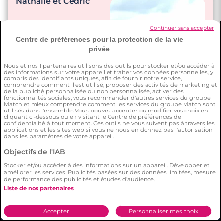
Nathalie et Cédric
présence, je lui
montre que je suis là,
dédié à elle !"
Continuer sans accepter
"Nous nous appelons
Centre de préférences pour la protection de la vie
plusieurs fois par
privée
jour."
"On se câline
Nous et nos
1
partenaires utilisons des outils pour stocker et/ou accéder à
beaucoup. On parle
des informations sur votre appareil et traiter vos données personnelles, y
énormément. On se
compris des identifiants uniques, afin de fournir notre service,
comprendre comment il est utilisé, proposer des activités de marketing et
sert une boisson café
de la publicité personnalisée ou non personnalisée, activer des
ou verre de vin… et on
fonctionnalités sociales, vous recommander d'autres services du groupe
Match et mieux comprendre comment les services du groupe Match sont
rigole pas mal aussi
utilisés dans l'ensemble. Vous pouvez accepter ou modifier vos choix en
😉"
cliquant ci-dessous ou en visitant le Centre de préférences de
confidentialité à tout moment. Ces outils ne vous suivent pas à travers les
applications et les sites web si vous ne nous en donnez pas l'autorisation
dans les paramètres de votre appareil.
Objectifs de l'IAB
Stocker et/ou accéder à des informations sur un appareil. Développer et
améliorer les services. Publicités basées sur des données limitées, mesure
de performance des publicités et études d’audience.
Liste de nos partenaires
Accepter
Personnaliser mes choix