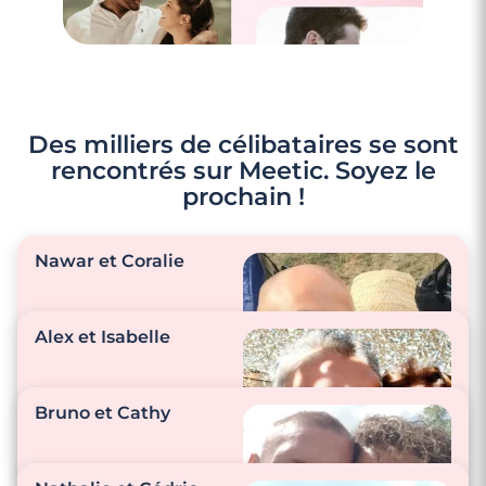
Des milliers de célibataires se sont
rencontrés sur Meetic. Soyez le
prochain !
Nawar et Coralie
Alex et Isabelle
"Nos petites
attentions passent
Bruno et Cathy
par des petits
messages, appels,
"Des « je t’aime », un
bisous, câlins …"
petit restaurant, de la