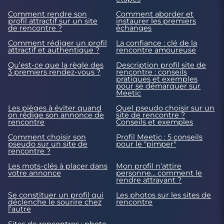
Comment rendre son
Comment aborder et
profil attractif sur un site
instaurer les premiers
de rencontre ?
échanges
Comment rédiger un profil
La confiance : clé de la
attractif et authentique ?
rencontre amoureuse
Qu’est-ce que la règle des
Description profil site de
3 premiers rendez-vous ?
rencontre : conseils
pratiques et exemples
pour se démarquer sur
Meetic
Les pièges à éviter quand
Quel pseudo choisir sur un
on rédige son annonce de
site de rencontre ?
rencontre
Conseils et exemples
Comment choisir son
Profil Meetic : 5 conseils
pseudo sur un site de
pour le "pimper"
rencontre ?
Les mots-clés à placer dans
Mon profil n’attire
votre annonce
personne… comment le
rendre attrayant ?
Se constituer un profil qui
Les photos sur les sites de
déclenche le sourire chez
rencontre
l’autre
Sites de rencontres : photo