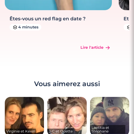
Êtes-vous un red flag en date ?
Et s
4 minutes
Lire l'article
Vous aimerez aussi
Laetitia et
Virginie et Kevin
J-C et Odette
Stéphane