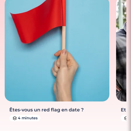
Êtes-vous un red flag en date ?
Et s
4 minutes