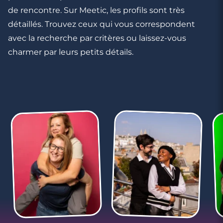
de rencontre. Sur Meetic, les profils sont très
2 minutes
détaillés. Trouvez ceux qui vous correspondent
7 raisons d'avoir un profil Meetic bien
avec la recherche par critères ou laissez-vous
complété
charmer par leurs petits détails.