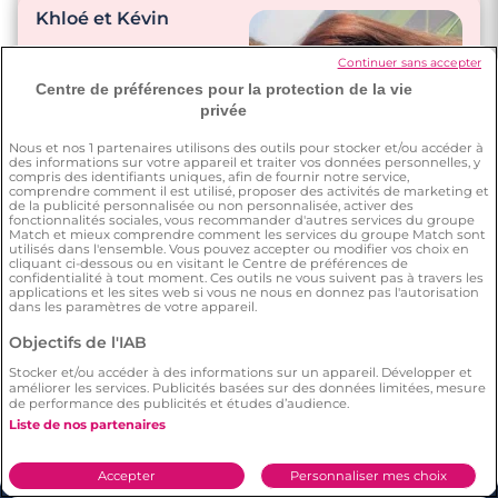
soin l’un de l’autre…
Khloé et Kévin
Tout ce dont nous
n’avions pas avant !"
Continuer sans accepter
"Nous nous appelons
Centre de préférences pour la protection de la vie
Max et Flo
privée
plusieurs fois par
jour."
"Avant les enfants on
Nous et nos
1
partenaires utilisons des outils pour stocker et/ou accéder à
des informations sur votre appareil et traiter vos données personnelles, y
prenait du temps
compris des identifiants uniques, afin de fournir notre service,
pour nous, restaurant,
comprendre comment il est utilisé, proposer des activités de marketing et
de la publicité personnalisée ou non personnalisée, activer des
vacances, cinéma,
fonctionnalités sociales, vous recommander d'autres services du groupe
"On s’envoie des
ballade… Après deux
Match et mieux comprendre comment les services du groupe Match sont
cœurs par SMS, et des
utilisés dans l'ensemble. Vous pouvez accepter ou modifier vos choix en
petits on essaye de se
cliquant ci-dessous ou en visitant le Centre de préférences de
bêtises… Hier, il m’a
trouver des moments
confidentialité à tout moment. Ces outils ne vous suivent pas à travers les
acheté un collier en
applications et les sites web si vous ne nous en donnez pas l'autorisation
rien qu’à deux."
dans les paramètres de votre appareil.
bonbons, oui, comme
les enfants."
Objectifs de l'IAB
Stocker et/ou accéder à des informations sur un appareil. Développer et
améliorer les services. Publicités basées sur des données limitées, mesure
de performance des publicités et études d’audience.
Liste de nos partenaires
Accepter
Personnaliser mes choix