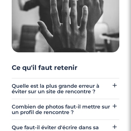
4 minutes
Profil Meetic : 5 conseils pour le "pimper"
Ce qu'il faut retenir
Quelle est la plus grande erreur à
éviter sur un site de rencontre ?
L'erreur la plus éliminatoire est de publier un
Combien de photos faut-il mettre sur
profil sans photo et sans description. Ce profil
un profil de rencontre ?
incomplet décourage tout contact et peut
Il est recommandé d'ajouter au minimum 3
Que faut-il éviter d'écrire dans sa
être perçu comme un faux profil. Ajouter une