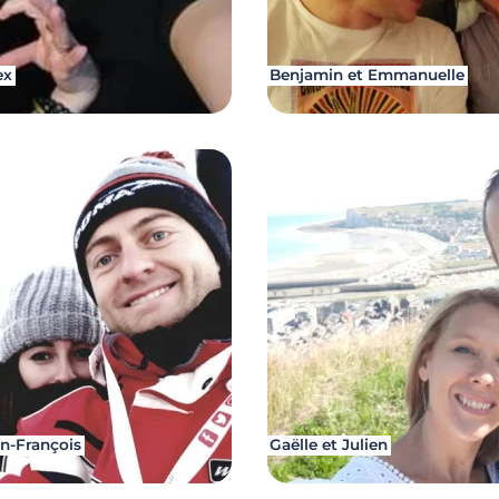
ex
Benjamin et Emmanuelle
n-François
Gaëlle et Julien