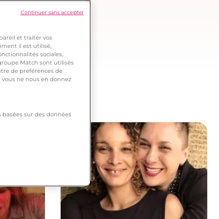
Continuer sans accepter
reil et traiter vos
ent il est utilisé,
nctionnalités sociales,
roupe Match sont utilisés
ntre de préférences de
 si vous ne nous en donnez
tés basées sur des données