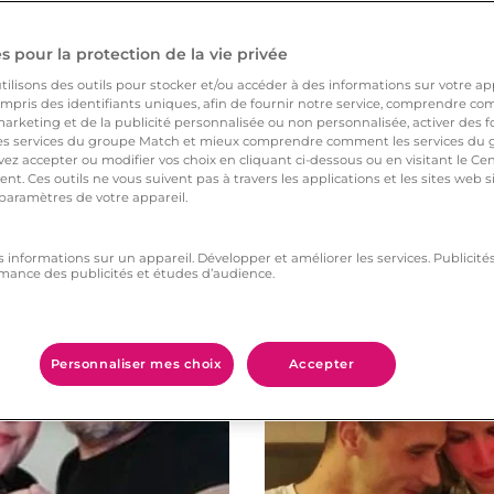
 pour la protection de la vie privée
ilisons des outils pour stocker et/ou accéder à des informations sur votre appa
pris des identifiants uniques, afin de fournir notre service, comprendre comm
arketing et de la publicité personnalisée ou non personnalisée, activer des fo
 services du groupe Match et mieux comprendre comment les services du g
ez accepter ou modifier vos choix en cliquant ci-dessous ou en visitant le Ce
nt. Ces outils ne vous suivent pas à travers les applications et les sites web
 paramètres de votre appareil.
Vous aimerez aussi
s informations sur un appareil. Développer et améliorer les services. Publici
mance des publicités et études d’audience.
Personnaliser mes choix
Accepter