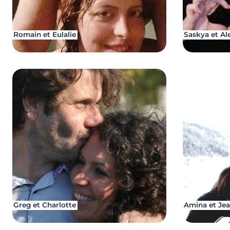
Romain et Eulalie
Saskya et Al
Greg et Charlotte
Amina et Jea