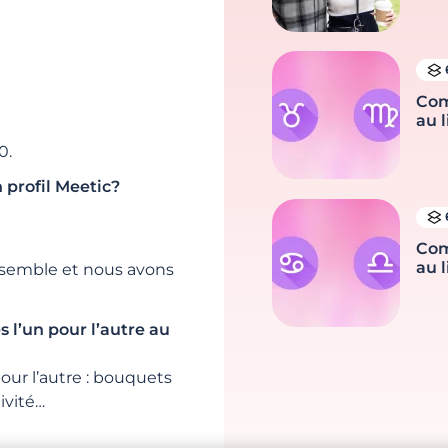
Com
au l
0.
 profil Meetic?
Com
au l
ensemble et nous avons
s l’un pour l’autre au
our l’autre : bouquets
ivité…