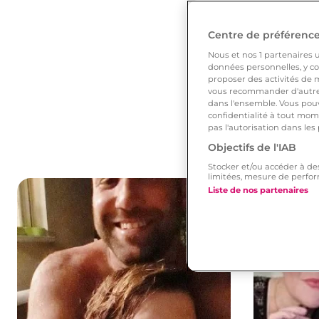
Centre de préférences
Nous et nos
1
partenaires ut
données personnelles, y com
proposer des activités de m
vous recommander d'autres
dans l'ensemble. Vous pouv
confidentialité à tout mome
pas l'autorisation dans les
Objectifs de l'IAB
Stocker et/ou accéder à de
limitées, mesure de perfor
Liste de nos partenaires