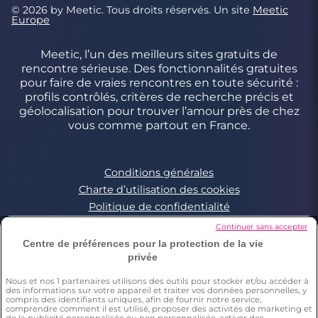
© 2026 by Meetic. Tous droits réservés. Un site
Meetic
Europe
Meetic, l’un des meilleurs sites gratuits de
rencontre sérieuse. Des fonctionnalités gratuites
pour faire de vraies rencontres en toute sécurité :
profils contrôlés, critères de recherche précis et
géolocalisation pour trouver l’amour près de chez
vous comme partout en France.
Conditions générales
Charte d’utilisation des cookies
Politique de confidentialité
Conditions Générales applicables aux Events
Continuer sans accepter
Signaler un contenu illégal
Centre de préférences pour la protection de la vie
privée
Nous et nos
1
partenaires utilisons des outils pour stocker et/ou accéder à
*Estimation du nombre de personnes ayant déjà fait une
des informations sur votre appareil et traiter vos données personnelles, y
rencontre sur Meetic en France, Italie et Espagne. Chiffre obtenu
compris des identifiants uniques, afin de fournir notre service,
par l’extrapolation des résultats d’une enquête réalisée par
comprendre comment il est utilisé, proposer des activités de marketing et
Dynata en décembre 2023, sur 6011 personnes résidant en
de la publicité personnalisée ou non personnalisée, activer des