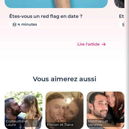
Êtes-vous un red flag en date ?
Et s
4 minutes
Lire l'article
Vous aimerez aussi
Guillaume et
Matthieu et
Laure
Florian et Tiana
Vanessa