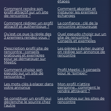
étapes
Comment rendre son
Comment aborder et
profil attractif sur un site
instaurer les premiers
de rencontre ?
échanges
Comment rédiger un profil
La confiance : clé de la
attractif et authentique ?
rencontre amoureuse
Qu’est-ce que la règle des
Quel pseudo choisir sur un
3 premiers rendez-vous ?
site de rencontre ?
Conseils et exemples
Description profil site de
Les pièges à éviter quand
rencontre : conseils
on rédige son annonce de
pratiques et exemples
rencontre
pour se démarquer sur
Meetic
Comment choisir son
Profil Meetic : 5 conseils
pseudo sur un site de
pour le "pimper"
rencontre ?
Les mots-clés à placer dans
Mon profil n’attire
votre annonce
personne… comment le
rendre attrayant ?
Se constituer un profil qui
Les photos sur les sites de
déclenche le sourire chez
rencontre
l’autre