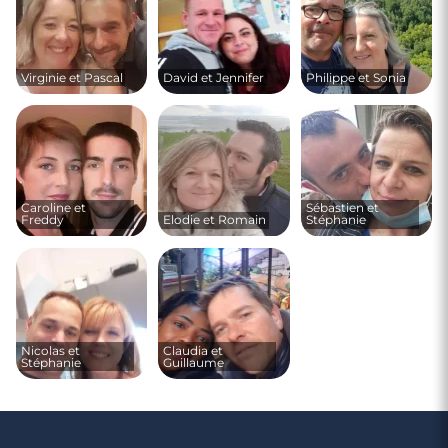
Virginie et Pascal
David et Jennifer
Philippe et Sonia
Caroline et
Sébastien et
Freddy
Elodie et Romain
Stéphanie
Nicolas et
Claudia et
Stéphanie
Guillaume