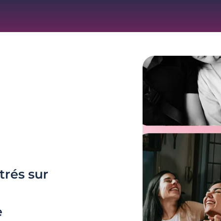
trés sur
e