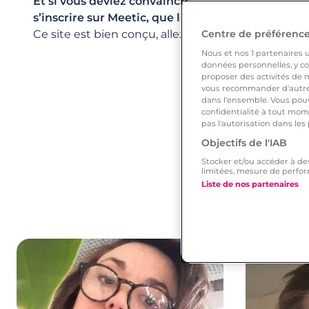
Et si vous deviez convaincre les célibataires qui
s’inscrire sur Meetic, que leur diriez-vous ?
Ce site est bien conçu, allez-y essayez !
Centre de préférences
Nous et nos
1
partenaires ut
données personnelles, y com
proposer des activités de m
vous recommander d'autres
dans l'ensemble. Vous pouv
confidentialité à tout mome
pas l'autorisation dans les
Objectifs de l'IAB
Stocker et/ou accéder à de
limitées, mesure de perfor
Liste de nos partenaires