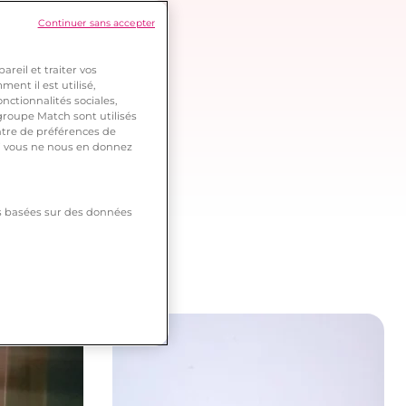
Continuer sans accepter
reil et traiter vos
ent il est utilisé,
nctionnalités sociales,
roupe Match sont utilisés
ntre de préférences de
 si vous ne nous en donnez
tés basées sur des données