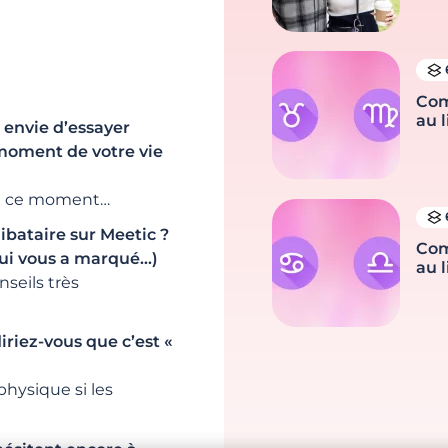
Com
au l
 envie d’essayer
 moment de votre vie
en ce moment…
bataire sur Meetic ?
Com
qui vous a marqué…)
au l
nseils très
riez-vous que c’est «
physique si les