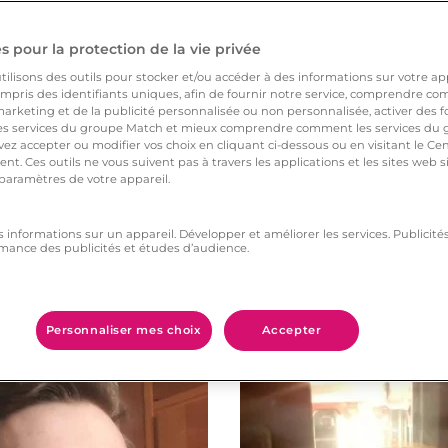
 hésitent encore à
 pour la protection de la vie privée
ilisons des outils pour stocker et/ou accéder à des informations sur votre appa
pris des identifiants uniques, afin de fournir notre service, comprendre comm
arketing et de la publicité personnalisée ou non personnalisée, activer des fo
 services du groupe Match et mieux comprendre comment les services du g
ez accepter ou modifier vos choix en cliquant ci-dessous ou en visitant le Ce
nt. Ces outils ne vous suivent pas à travers les applications et les sites web
 paramètres de votre appareil.
s informations sur un appareil. Développer et améliorer les services. Publici
mance des publicités et études d’audience.
Vous aimerez aussi
Personnaliser mes choix
Accepter