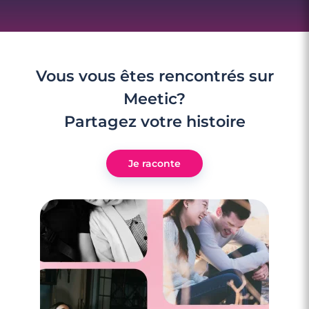
Vous vous êtes rencontrés sur
Meetic?
Partagez votre histoire
Je raconte