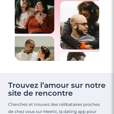
Trouvez l’amour sur notre
site de rencontre
Cherchez et trouvez des célibataires proches
de chez vous sur Meetic, la dating app pour