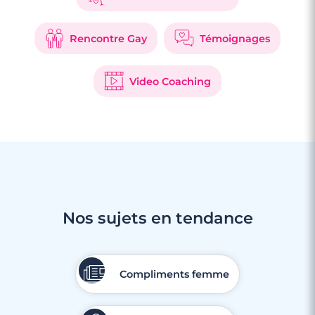
Rencontre Gay
Témoignages
Video Coaching
Nos sujets en tendance
Compliments femme