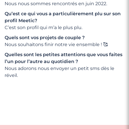
Nous nous sommes rencontrés en juin 2022.
Qu’est ce qui vous a particulièrement plu sur son
profil Meetic?
C’est son profil qui m’a le plus plu.
Quels sont vos projets de couple ?
Nous souhaitons finir notre vie ensemble ! 🥰
Quelles sont les petites attentions que vous faites
l’un pour l’autre au quotidien ?
Nous adorons nous envoyer un petit sms dès le
réveil.