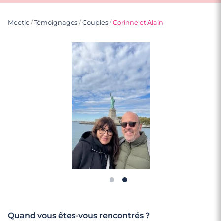
Meetic
/
Témoignages
/
Couples
/
Corinne et Alain
Quand vous êtes-vous rencontrés ?