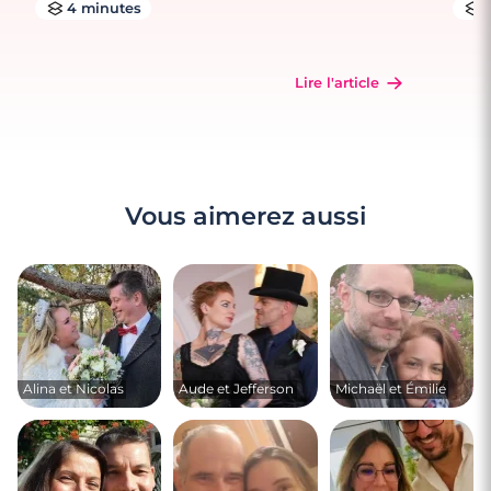
4 minutes
Lire l'article
Vous aimerez aussi
Alina et Nicolas
Aude et Jefferson
Michaël et Émilie