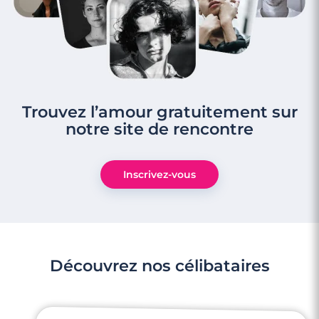
Trouvez l’amour gratuitement sur
notre site de rencontre
Inscrivez-vous
Découvrez nos célibataires