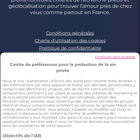
géolocalisation pour trouver l’amour près de chez
vous comme partout en France.
Conditions générales
Charte d’utilisation des cookies
Politique de confidentialité
Conditions Générales applicables aux Events
Continuer sans accepter
Signaler un contenu illégal
Centre de préférences pour la protection de la vie
privée
Nous et nos
1
partenaires utilisons des outils pour stocker et/ou accéder à
*Estimation du nombre de personnes ayant déjà fait une
des informations sur votre appareil et traiter vos données personnelles, y
rencontre sur Meetic en France, Italie et Espagne. Chiffre obtenu
compris des identifiants uniques, afin de fournir notre service,
par l’extrapolation des résultats d’une enquête réalisée par
comprendre comment il est utilisé, proposer des activités de marketing et
Dynata en décembre 2023, sur 6011 personnes résidant en
de la publicité personnalisée ou non personnalisée, activer des
fonctionnalités sociales, vous recommander d'autres services du groupe
France, Italie et Espagne âgés de plus de 18 ans,par rapport à la
Match et mieux comprendre comment les services du groupe Match sont
population totale de cette tranche d’âge dans ces pays(Source
utilisés dans l'ensemble. Vous pouvez accepter ou modifier vos choix en
Eurostat 2023). Il résulte de cette étude que respectivement 15%
cliquant ci-dessous ou en visitant le Centre de préférences de
(en France), 12% (en Italie), 10% (en Espagne) des répondants ont
confidentialité à tout moment. Ces outils ne vous suivent pas à travers les
déclaré avoir déjà fait une rencontre sur Meetic.
applications et les sites web si vous ne nous en donnez pas l'autorisation
**Chaque description et photo de profil est modérée
dans les paramètres de votre appareil.
***Enquête menée par Dynata en décembre 2023, auprès d'un
échantillon représentatif de 2006 personnes de 18 ans et plus en
Objectifs de l'IAB
France. Il résulte de cette étude statistique que le nombre