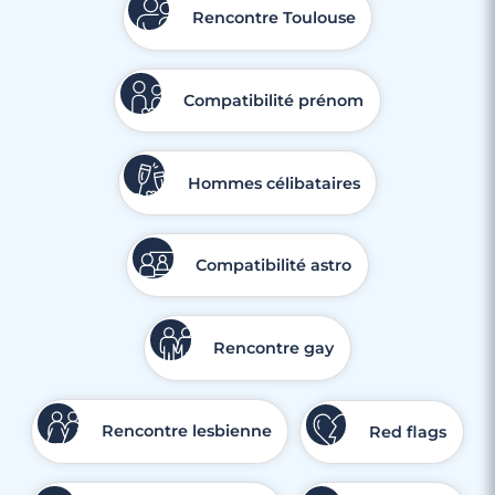
Rencontre Toulouse
Compatibilité prénom
Hommes célibataires
Compatibilité astro
Rencontre gay
Rencontre lesbienne
Red flags