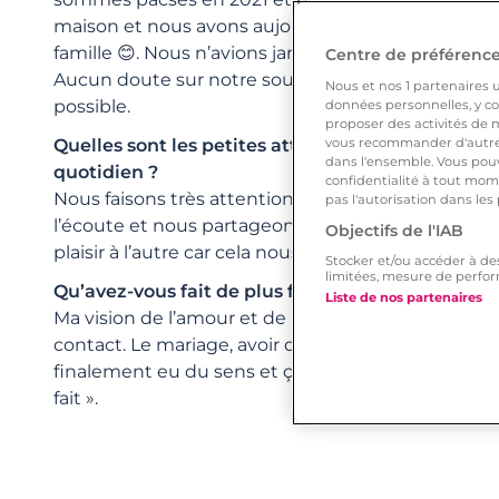
maison et nous avons aujourd’hui un projet d’ag
famille 😊. Nous n’avions jamais vécu une relation
Centre de préférences
Aucun doute sur notre souhait de rester ensembl
Nous et nos
1
partenaires ut
possible.
données personnelles, y com
proposer des activités de m
vous recommander d'autres
Quelles sont les petites attentions que vous faite
dans l'ensemble. Vous pouv
quotidien ?
confidentialité à tout mome
Nous faisons très attention à l’un et à l’autre, no
pas l'autorisation dans les
l’écoute et nous partageons tout ce que nous fais
Objectifs de l'IAB
plaisir à l’autre car cela nous rend heureux.
Stocker et/ou accéder à de
limitées, mesure de perfor
Qu’avez-vous fait de plus fou pour lui/elle ?
Liste de nos partenaires
Ma vision de l’amour et de l’engagement à total
contact. Le mariage, avoir des enfants et se dire « 
finalement eu du sens et ça, c’est fou ! C’est se dir
fait ».