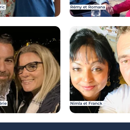
ric
Rémy et Romana
érie
Nimla et Franck