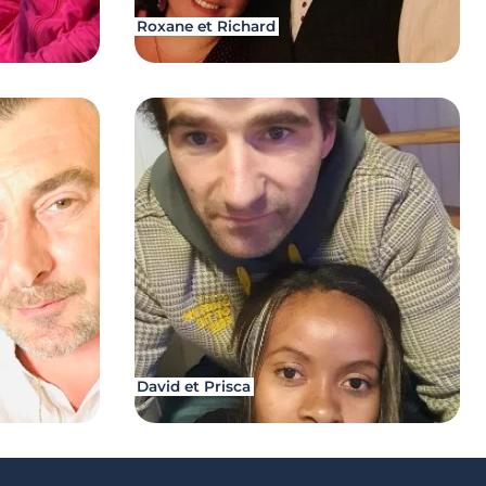
Roxane et Richard
David et Prisca