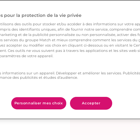
randissement de
 comme la nôtre.
 pour la protection de la vie privée
e le plus longtemps
ilisons des outils pour stocker et/ou accéder à des informations sur votre appa
pris des identifiants uniques, afin de fournir notre service, comprendre comm
arketing et de la publicité personnalisée ou non personnalisée, activer des fo
 services du groupe Match et mieux comprendre comment les services du g
s l’un pour l’autre au
ez accepter ou modifier vos choix en cliquant ci-dessous ou en visitant le Ce
nt. Ces outils ne vous suivent pas à travers les applications et les sites web
us sommes toujours à
 paramètres de votre appareil.
ons. Nous aimons faire
s informations sur un appareil. Développer et améliorer les services. Publici
mance des publicités et études d’audience.
ement changé à son
pour toujours » à
Personnaliser mes choix
Accepter
e « ah oui, ça existe en