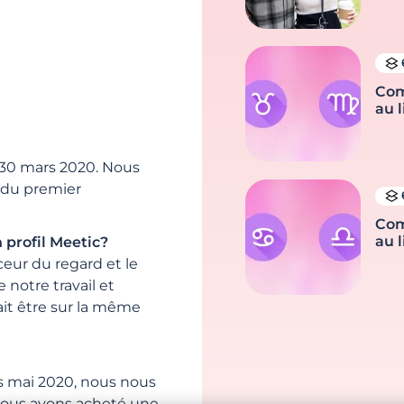
Com
au l
 30 mars 2020. Nous
s du premier
Com
au l
 profil Meetic?
ceur du regard et le
notre travail et
ait être sur la même
s mai 2020, nous nous
Nous avons acheté une