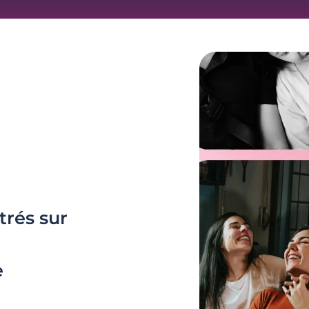
trés sur
e