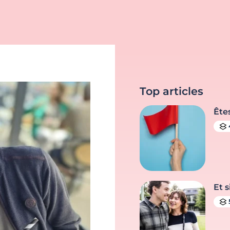
Top articles
Ête
Et s