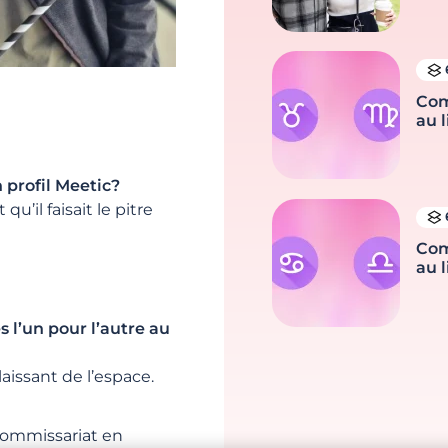
Com
au l
 profil Meetic?
qu’il faisait le pitre
Com
au l
s l’un pour l’autre au
aissant de l’espace.
u commissariat en