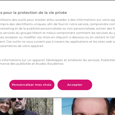
 garde.
 pour la protection de la vie privée
ilisons des outils pour stocker et/ou accéder à des informations sur votre appa
pris des identifiants uniques, afin de fournir notre service, comprendre comm
arketing et de la publicité personnalisée ou non personnalisée, activer des fo
 services du groupe Match et mieux comprendre comment les services du g
ez accepter ou modifier vos choix en cliquant ci-dessous ou en visitant le Ce
nt. Ces outils ne vous suivent pas à travers les applications et les sites web
 paramètres de votre appareil.
s informations sur un appareil. Développer et améliorer les services. Publici
mance des publicités et études d’audience.
Vous aimerez aussi
Personnaliser mes choix
Accepter