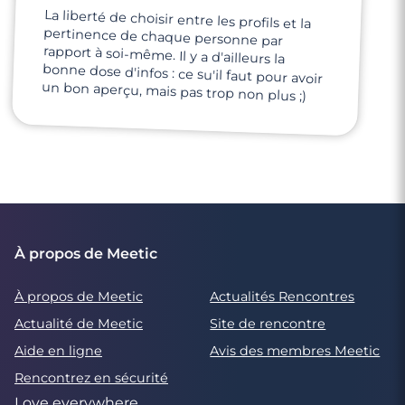
La liberté de choisir entre les profils et la
pertinence de chaque personne par
rapport à soi-même. Il y a d'ailleurs la
bonne dose d'infos : ce su'il faut pour avoir
un bon aperçu, mais pas trop non plus ;)
À propos de Meetic
À propos de Meetic
Actualités Rencontres
Actualité de Meetic
Site de rencontre
Aide en ligne
Avis des membres Meetic
Rencontrez en sécurité
Love everywhere