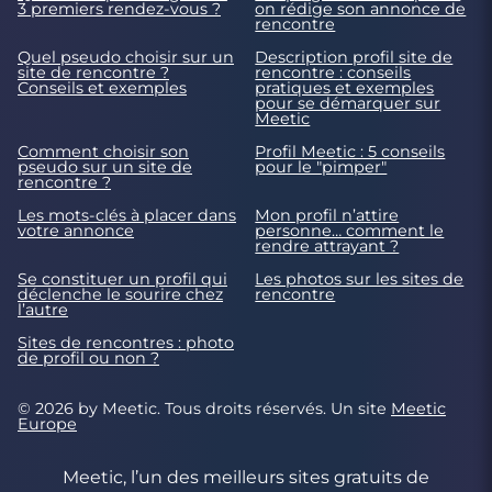
3 premiers rendez-vous ?
on rédige son annonce de
rencontre
Quel pseudo choisir sur un
Description profil site de
site de rencontre ?
rencontre : conseils
Conseils et exemples
pratiques et exemples
pour se démarquer sur
Meetic
Comment choisir son
Profil Meetic : 5 conseils
pseudo sur un site de
pour le "pimper"
rencontre ?
Les mots-clés à placer dans
Mon profil n’attire
votre annonce
personne… comment le
rendre attrayant ?
Se constituer un profil qui
Les photos sur les sites de
déclenche le sourire chez
rencontre
l’autre
Sites de rencontres : photo
de profil ou non ?
© 2026 by Meetic. Tous droits réservés. Un site
Meetic
Europe
Meetic, l’un des meilleurs sites gratuits de