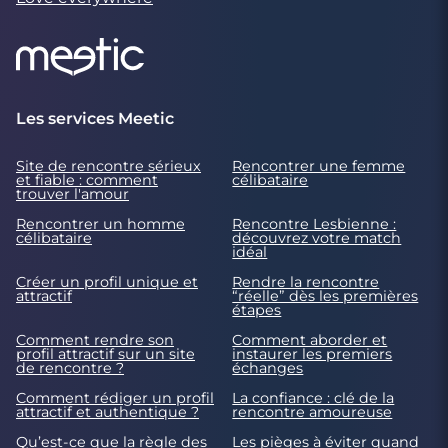
Les services Meetic
Site de rencontre sérieux
Rencontrer une femme
et fiable : comment
célibataire
trouver l'amour
Rencontrer un homme
Rencontre Lesbienne :
célibataire
découvrez votre match
idéal
Créer un profil unique et
Rendre la rencontre
attractif
“réelle” dès les premières
étapes
Comment rendre son
Comment aborder et
profil attractif sur un site
instaurer les premiers
de rencontre ?
échanges
Comment rédiger un profil
La confiance : clé de la
attractif et authentique ?
rencontre amoureuse
Qu’est-ce que la règle des
Les pièges à éviter quand