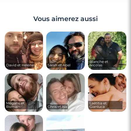
Vous aimerez aussi
Blanche et
David et Hélène
Sarah et Abel
Nicolas
Mégane et
Laëtitia et
Romain
Chris et Isa
Gianluca