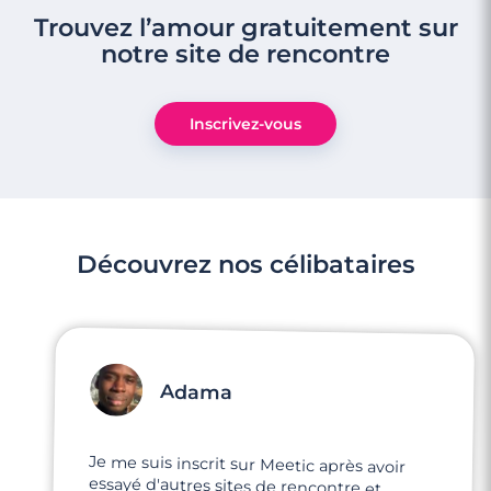
Trouvez l’amour gratuitement sur
notre site de rencontre
Inscrivez-vous
Découvrez nos célibataires
Adama
Je me suis inscrit sur Meetic après avoir
essayé d'autres sites de rencontre et
Meetic se démarque largement par son
professionnalisme et son engagement