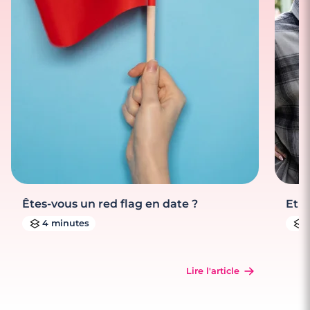
Êtes-vous un red flag en date ?
Et s
4 minutes
Lire l'article