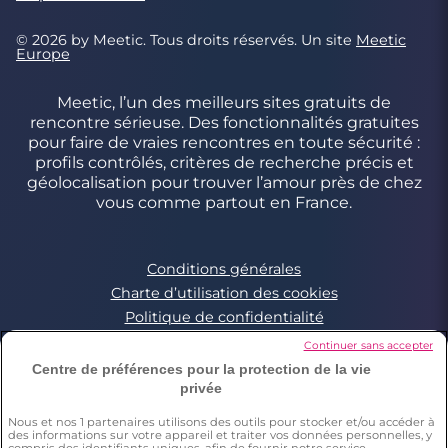
© 2026 by Meetic. Tous droits réservés. Un site
Meetic
Europe
Meetic, l’un des meilleurs sites gratuits de
rencontre sérieuse. Des fonctionnalités gratuites
pour faire de vraies rencontres en toute sécurité :
profils contrôlés, critères de recherche précis et
géolocalisation pour trouver l’amour près de chez
vous comme partout en France.
Conditions générales
Charte d’utilisation des cookies
Politique de confidentialité
Conditions Générales applicables aux Events
Continuer sans accepter
Signaler un contenu illégal
Centre de préférences pour la protection de la vie
privée
Nous et nos
1
partenaires utilisons des outils pour stocker et/ou accéder à
*Estimation du nombre de personnes ayant déjà fait une
des informations sur votre appareil et traiter vos données personnelles, y
rencontre sur Meetic en France, Italie et Espagne. Chiffre obtenu
compris des identifiants uniques, afin de fournir notre service,