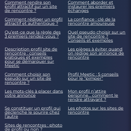
Comment rendre son
Comment aborder et
profil attractif sur un site
instaurer les premiers
de rencontre ?
échanges
Comment rédiger un profil
La confiance : clé de la
attractif et authentique ?
rencontre amoureuse
Qu’est-ce que la règle des
Quel pseudo choisir sur un
3 premiers rendez-vous ?
site de rencontre ?
Conseils et exemples
Description profil site de
Les pièges à éviter quand
rencontre : conseils
on rédige son annonce de
pratiques et exemples
rencontre
pour se démarquer sur
Meetic
Comment choisir son
Profil Meetic : 5 conseils
pseudo sur un site de
pour le "pimper"
rencontre ?
Les mots-clés à placer dans
Mon profil n’attire
votre annonce
personne… comment le
rendre attrayant ?
Se constituer un profil qui
Les photos sur les sites de
déclenche le sourire chez
rencontre
l’autre
Sites de rencontres : photo
de profil ou non ?