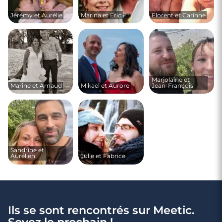
Jérémy et Aurélie
Marina et Eric
Florent et Carinne
Marjolaine et
Marine et Arnaud
Mikaël et Aurore
Jean-François
Sandrine et
Aurélien
Julie et Fabrice
Ils se sont rencontrés sur Meetic.
Soyez le prochain !