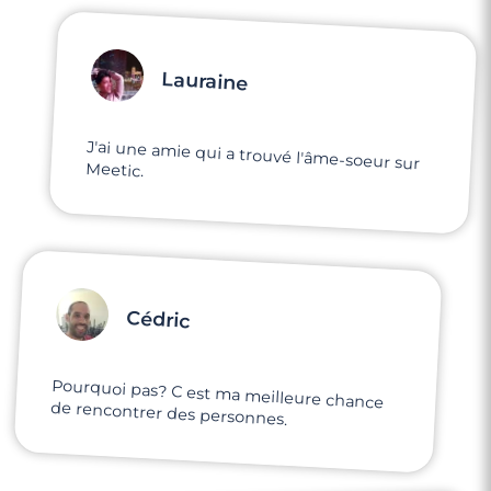
Lauraine
J'ai une amie qui a trouvé l'âme-soeur sur
Meetic.
Cédric
Pourquoi pas? C est ma meilleure chance
de rencontrer des personnes.