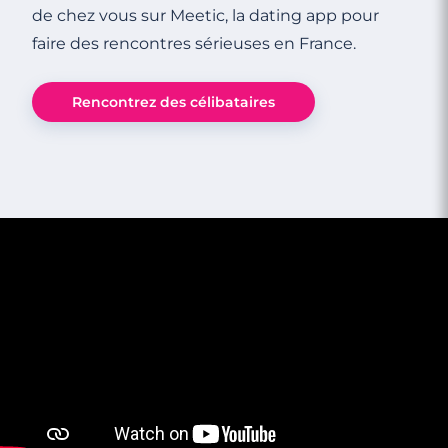
de chez vous sur Meetic, la dating app pour
faire des rencontres sérieuses en France.
Rencontrez des célibataires