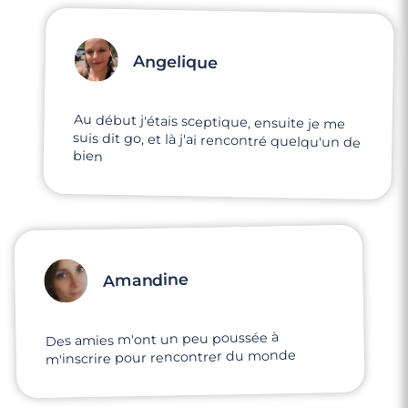
Angelique
Au début j'étais sceptique, ensuite je me
suis dit go, et là j'ai rencontré quelqu'un de
bien
Amandine
Des amies m'ont un peu poussée à
m'inscrire pour rencontrer du monde