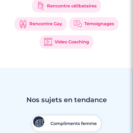
Rencontre célibataires
Rencontre Gay
Témoignages
Video Coaching
Nos sujets en tendance
Compliments femme