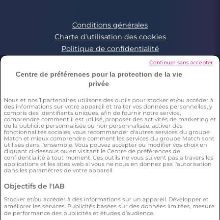
Conditions générales
Charte d’utilisation des cookies
Politique de confidentialité
Conditions Générales applicables aux Events
Continuer sans accepter
Signaler un contenu illégal
Centre de préférences pour la protection de la vie
privée
Nous et nos
1
partenaires utilisons des outils pour stocker et/ou accéder à
*Estimation du nombre de personnes ayant déjà fait une
des informations sur votre appareil et traiter vos données personnelles, y
rencontre sur Meetic en France, Italie et Espagne. Chiffre obtenu
compris des identifiants uniques, afin de fournir notre service,
par l’extrapolation des résultats d’une enquête réalisée par
comprendre comment il est utilisé, proposer des activités de marketing et
Dynata en décembre 2023, sur 6011 personnes résidant en
de la publicité personnalisée ou non personnalisée, activer des
fonctionnalités sociales, vous recommander d'autres services du groupe
France, Italie et Espagne âgés de plus de 18 ans,par rapport à la
Match et mieux comprendre comment les services du groupe Match sont
population totale de cette tranche d’âge dans ces pays(Source
utilisés dans l'ensemble. Vous pouvez accepter ou modifier vos choix en
Eurostat 2023). Il résulte de cette étude que respectivement 15%
cliquant ci-dessous ou en visitant le Centre de préférences de
(en France), 12% (en Italie), 10% (en Espagne) des répondants ont
confidentialité à tout moment. Ces outils ne vous suivent pas à travers les
déclaré avoir déjà fait une rencontre sur Meetic.
applications et les sites web si vous ne nous en donnez pas l'autorisation
**Chaque description et photo de profil est modérée
dans les paramètres de votre appareil.
***Enquête menée par Dynata en décembre 2023, auprès d'un
échantillon représentatif de 2006 personnes de 18 ans et plus en
Objectifs de l'IAB
France. Il résulte de cette étude statistique que le nombre
d'utilisateurs sur Meetic (=397 répondants) a un plus grand
Stocker et/ou accéder à des informations sur un appareil. Développer et
améliorer les services. Publicités basées sur des données limitées, mesure
nombre de relations longues (plus de 6 mois), en comparaison
de performance des publicités et études d’audience.
aux autres sites/applications de rencontre.