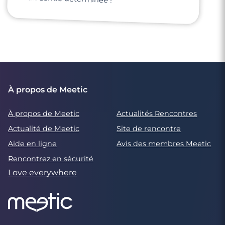
À propos de Meetic
À propos de Meetic
Actualités Rencontres
Actualité de Meetic
Site de rencontre
Aide en ligne
Avis des membres Meetic
Rencontrez en sécurité
Love everywhere