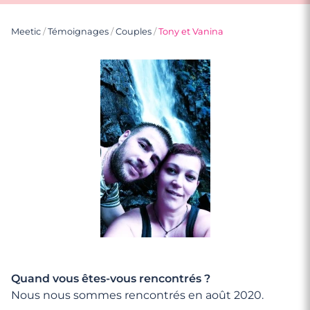
Meetic
/
Témoignages
/
Couples
/
Tony et Vanina
Quand vous êtes-vous rencontrés ?
Nous nous sommes rencontrés en août 2020.