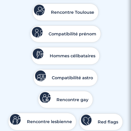
Rencontre Toulouse
Compatibilité prénom
Hommes célibataires
Compatibilité astro
Rencontre gay
Rencontre lesbienne
Red flags