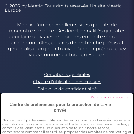
© 2026 by Meetic. Tous droits réservés. Un site
Meetic
Europe
Meetic, l’un des meilleurs sites gratuits de
rencontre sérieuse. Des fonctionnalités gratuites
pour faire de vraies rencontres en toute sécurité :
profils contrôlés, critères de recherche précis et
géolocalisation pour trouver l’amour près de chez
vous comme partout en France.
Conditions générales
Charte d’utilisation des cookies
Politique de confidentialité
Conditions Générales applicables aux Events
Continuer sans accepter
Signaler un contenu illégal
Centre de préférences pour la protection de la vie
privée
Nous et nos
1
partenaires utilisons des outils pour stocker et/ou accéder à
*Estimation du nombre de personnes ayant déjà fait une
des informations sur votre appareil et traiter vos données personnelles, y
rencontre sur Meetic en France, Italie et Espagne. Chiffre obtenu
compris des identifiants uniques, afin de fournir notre service,
par l’extrapolation des résultats d’une enquête réalisée par
comprendre comment il est utilisé, proposer des activités de marketing et