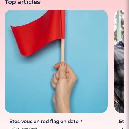
Top articles
Êtes-vous un red flag en date ?
Et s