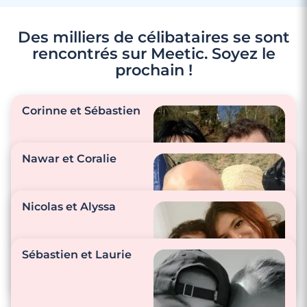
Des milliers de célibataires se sont
rencontrés sur Meetic. Soyez le
prochain !
Corinne et Sébastien
Nawar et Coralie
"Nous sommes tous
Nicolas et Alyssa
les deux très
complices."
"Nos petites
attentions passent
Sébastien et Laurie
par des petits
messages, appels,
bisous, câlins …"
"Il est gentil, drôle,