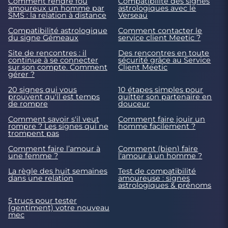
Comment rendre fou
Compatibilité des signes
amoureux un homme par
astrologiques avec le
SMS : la relation à distance
Verseau
Compatibilité astrologique
Comment contacter le
du signe Gémeaux
service client Meetic ?
Site de rencontres : il
Des rencontres en toute
continue à se connecter
sécurité grâce au Service
sur son compte. Comment
Client Meetic
gérer ?
20 signes qui vous
10 étapes simples pour
prouvent qu'il est temps
quitter son partenaire en
de rompre
douceur
Comment savoir s'il veut
Comment faire jouir un
rompre ? Les signes qui ne
homme facilement ?
trompent pas
Comment faire l’amour à
Comment (bien) faire
une femme ?
l'amour à un homme ?
La règle des huit semaines
Test de compatibilité
dans une relation
amoureuse : signes
astrologiques & prénoms
5 trucs pour tester
(gentiment) votre nouveau
mec