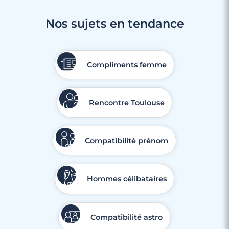
Nos sujets en tendance
Compliments femme
Rencontre Toulouse
Compatibilité prénom
Hommes célibataires
Compatibilité astro