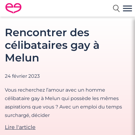
Rencontre en France avec Meetic
Rencontrer des
célibataires gay à
Melun
24 février 2023
Vous recherchez l’amour avec un homme
célibataire gay à Melun qui possède les mêmes
aspirations que vous ? Avec un emploi du temps
surchargé, décider
Lire l'article