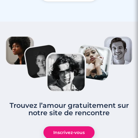
Trouvez l’amour gratuitement sur
notre site de rencontre
Inscrivez-vous