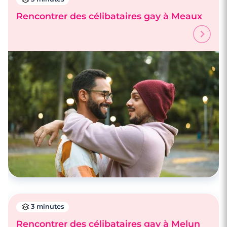
Rencontrer des célibataires gay à Meaux
4 minutes
Rencontre à Grasse
3 minutes
Rencontrer des célibataires gay à Melun