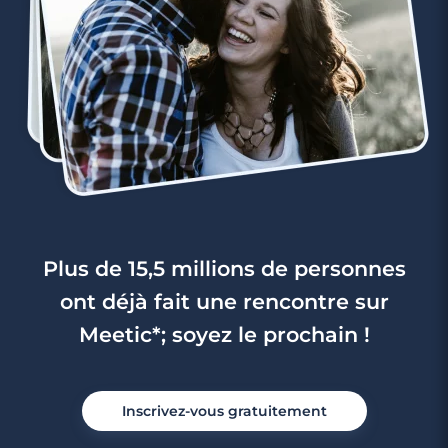
Plus de 15,5 millions de personnes
ont déjà fait une rencontre sur
Meetic*; soyez le prochain !
Inscrivez-vous gratuitement