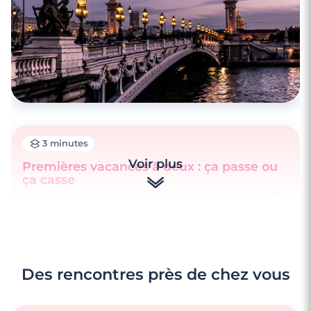
3 minutes
Voir plus
Premières vacances à deux : ça passe ou
ça casse
Des rencontres près de chez vous