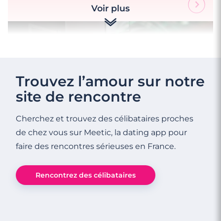
Voir plus
2 minutes
Comment séduire quelqu’un qui n’a pas
les mêmes centres d’intérêt que vous ?
Trouvez l’amour sur notre
site de rencontre
Cherchez et trouvez des célibataires proches
de chez vous sur Meetic, la dating app pour
faire des rencontres sérieuses en France.
3 minutes
Rencontrez des célibataires
Rencontrer des célibataires gay à
Pontault-Combault