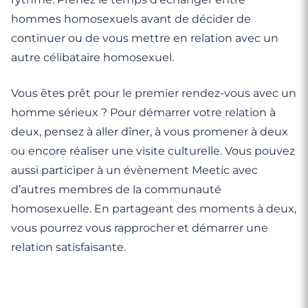
hommes homosexuels avant de décider de
continuer ou de vous mettre en relation avec un
autre célibataire homosexuel.
Vous êtes prêt pour le premier rendez-vous avec un
homme sérieux ? Pour démarrer votre relation à
deux, pensez à aller dîner, à vous promener à deux
ou encore réaliser une visite culturelle. Vous pouvez
aussi participer à un évènement Meetic avec
d’autres membres de la communauté
homosexuelle. En partageant des moments à deux,
vous pourrez vous rapprocher et démarrer une
relation satisfaisante.