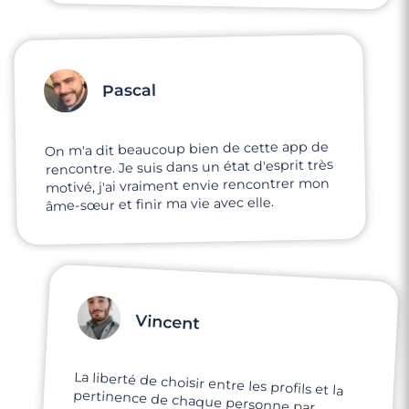
Pascal
On m'a dit beaucoup bien de cette app de
rencontre. Je suis dans un état d'esprit très
motivé, j'ai vraiment envie rencontrer mon
âme-sœur et finir ma vie avec elle.
Vincent
La liberté de choisir entre les profils et la
pertinence de chaque personne par
rapport à soi-même. Il y a d'ailleurs la
bonne dose d'infos : ce su'il faut pour avoir