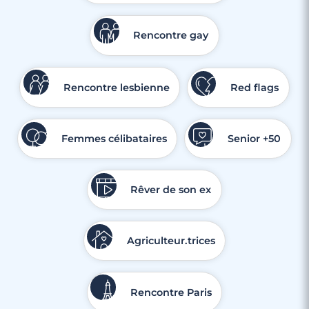
Rencontre gay
Rencontre lesbienne
Red flags
Femmes célibataires
Senior +50
Rêver de son ex
Agriculteur.trices
Rencontre Paris