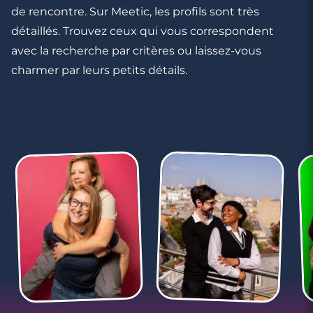
de rencontre. Sur Meetic, les profils sont très
détaillés. Trouvez ceux qui vous correspondent
avec la recherche par critères ou laissez-vous
charmer par leurs petits détails.