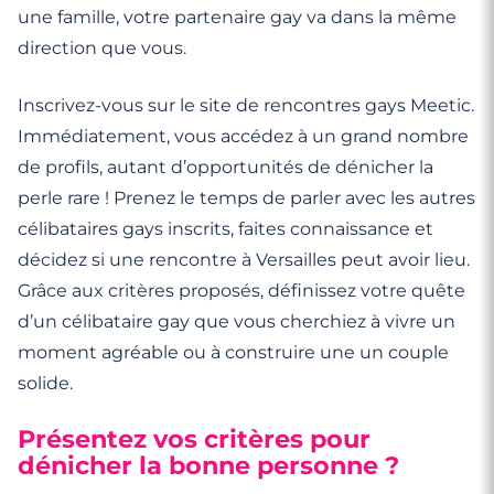
une famille, votre partenaire gay va dans la même
direction que vous.
Inscrivez-vous sur le site de rencontres gays Meetic.
Immédiatement, vous accédez à un grand nombre
de profils, autant d’opportunités de dénicher la
perle rare ! Prenez le temps de parler avec les autres
célibataires gays inscrits, faites connaissance et
décidez si une rencontre à Versailles peut avoir lieu.
Grâce aux critères proposés, définissez votre quête
d’un célibataire gay que vous cherchiez à vivre un
moment agréable ou à construire une un couple
solide.
Présentez vos critères pour
dénicher la bonne personne ?