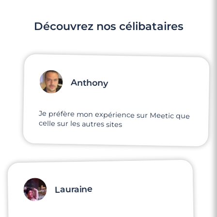
Découvrez nos célibataires
Anthony
Je préfère mon expérience sur Meetic que
celle sur les autres sites
Lauraine