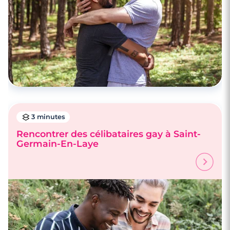
3 minutes
Rencontrer des célibataires gay à Saint-
Germain-En-Laye