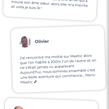
et voilà je suis là !
Olivier
J'ai rencontré ma moitié sur Meetic alors
que l'on habite à 200m l'un de l'autre et on
ne s'était jamais vu auparavant.
Aujourd'hui, nous sommes ensemble c'est
une belle aventure qui commence... Merci
Meetic 💕