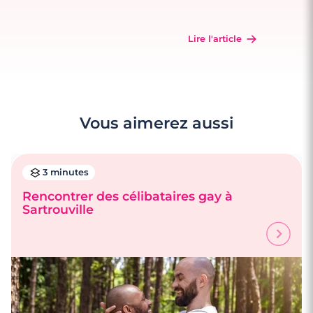
Lire l'article
Vous aimerez aussi
3 minutes
Rencontrer des célibataires gay à
Sartrouville