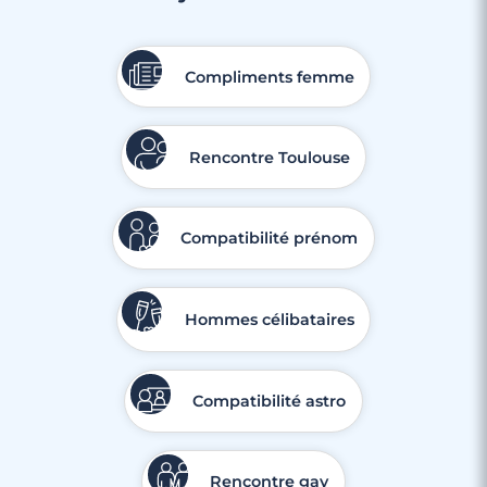
Compliments femme
Rencontre Toulouse
Compatibilité prénom
Hommes célibataires
Compatibilité astro
Rencontre gay