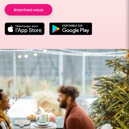
Inscrivez-vous