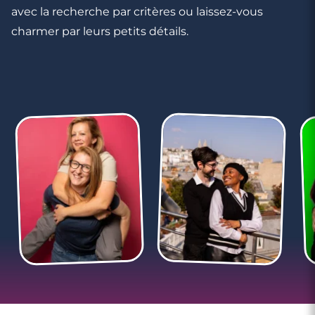
avec la recherche par critères ou laissez-vous
charmer par leurs petits détails.
3 minutes
Rencontrer des célibataires gay à Saint-
Germain-En-Laye