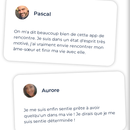
Pascal
On m'a dit beaucoup bien de cette app de
rencontre. Je suis dans un état d'esprit très
motivé, j'ai vraiment envie rencontrer mon
âme-sœur et finir ma vie avec elle.
Aurore
3 minutes
Rencontrer des célibataires gay à
Je me suis enfin sentie prête à avoir
Maubeuge
quelqu'un dans ma vie ! Je dirais que je me
suis sentie déterminée !