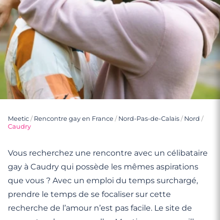
Meetic
/
Rencontre gay en France
/
Nord-Pas-de-Calais
/
Nord
/
Caudry
Vous recherchez une rencontre avec un célibataire
gay à Caudry qui possède les mêmes aspirations
que vous ? Avec un emploi du temps surchargé,
prendre le temps de se focaliser sur cette
recherche de l’amour n’est pas facile. Le site de