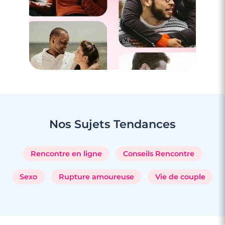
3 minutes
Rencontrer des célibataires gay à Cambrai
Nos Sujets
Tendances
Rencontre en ligne
Conseils Rencontre
Sexo
Rupture amoureuse
Vie de couple