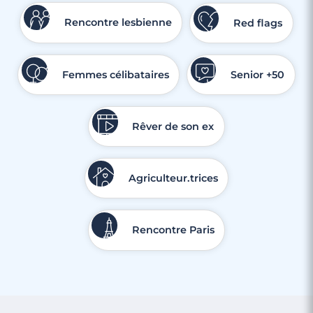
3 minutes
Rencontre lesbienne
Red flags
Rencontrer des célibataires gay à Halluin
Femmes célibataires
Senior +50
Rêver de son ex
Agriculteur.trices
Rencontre Paris
3 minutes