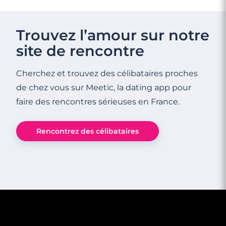
Trouvez l’amour sur notre
3 minutes
site de rencontre
Rencontre à Valentigney
Cherchez et trouvez des célibataires proches
de chez vous sur Meetic, la dating app pour
faire des rencontres sérieuses en France.
Rencontrez des célibataires
3 minutes
Rencontrer des célibataires gay à
Villeneuve-D'Ascq