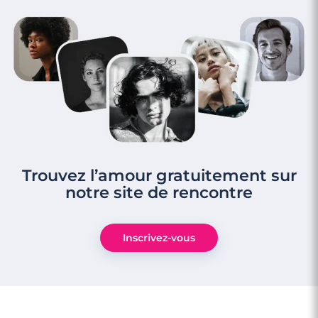
Rencontrer des célibataires gay à
Hazebrouck
Trouvez l’amour gratuitement sur
notre site de rencontre
Inscrivez-vous
3 minutes
Rencontrer des célibataires gay à Hem