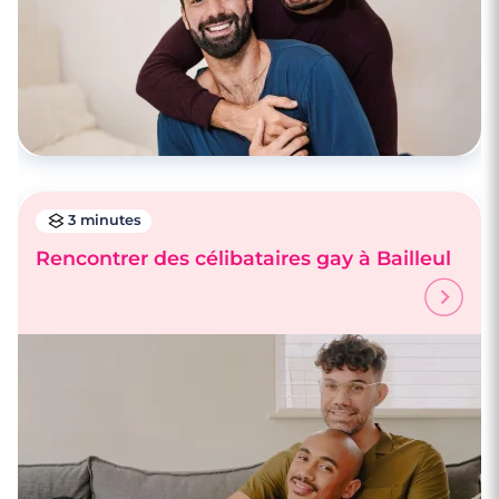
3 minutes
Rencontrer des célibataires gay à Bailleul