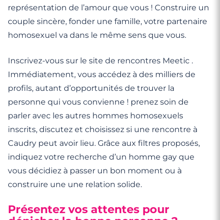
représentation de l’amour que vous ! Construire un
couple sincère, fonder une famille, votre partenaire
homosexuel va dans le même sens que vous.
Inscrivez-vous sur le site de rencontres Meetic .
Immédiatement, vous accédez à des milliers de
profils, autant d’opportunités de trouver la
personne qui vous convienne ! prenez soin de
parler avec les autres hommes homosexuels
inscrits, discutez et choisissez si une rencontre à
Caudry peut avoir lieu. Grâce aux filtres proposés,
indiquez votre recherche d’un homme gay que
vous décidiez à passer un bon moment ou à
construire une une relation solide.
Présentez vos attentes pour