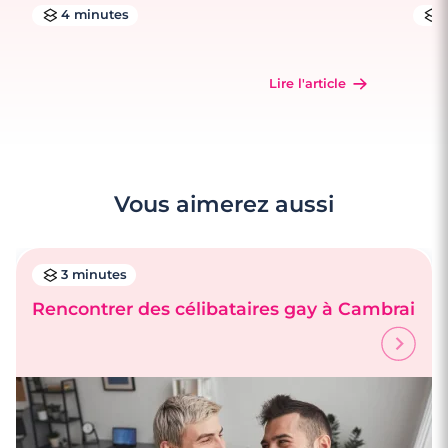
4 minutes
Lire l'article
Vous aimerez aussi
3 minutes
Rencontrer des célibataires gay à Cambrai