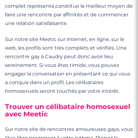
complet représente,constitue le meilleur moyen de
faire une rencontre par affinités et de commencer
une relation satisfaisante.
Sur notre site Meetic sur internet, en ligne, sur le
web, les profils sont très complets et vérifiés. Une
rencontre gay à Caudry peut donc avoir lieu
sereinement. Si vous êtes timide, vous pouvez
engager la conversation en présentant ce qui vous
a conquis dans un profil. Les célibataires
homosexuels seront touchés par votre intérêt.
Trouver un célibataire homosexuel
avec Meetic
Sur notre site de rencontres amoureuses gays, vous
êtes libre progresser à votre rythme. Prenez le