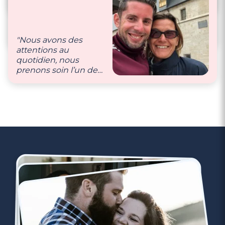
"Beaucoup de câlins,
bisous, tendresse, on
rigole beaucoup
également ! ? Nous
"Nous avons des
avons une grande
attentions au
complicité ! Petits
quotidien, nous
cadeaux et petites
prenons soin l’un de
sorties en amoureux
l’autre."
viennent se rajouter à
tout cela ! ?"