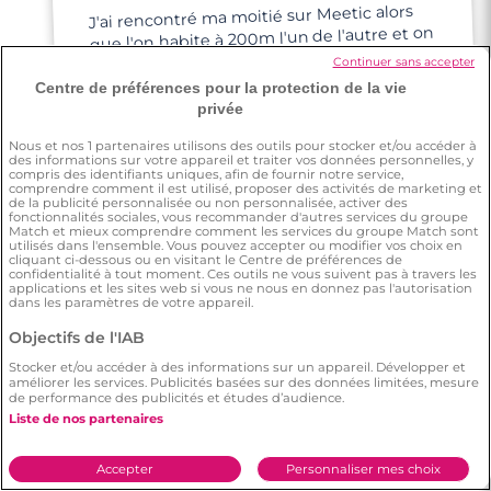
J'ai rencontré ma moitié sur Meetic alors
que l'on habite à 200m l'un de l'autre et on
ne s'était jamais vu auparavant.
Continuer sans accepter
Aujourd'hui, nous sommes ensemble c'est
Centre de préférences pour la protection de la vie
une belle aventure qui commence... Merci
privée
Meetic 💕
Nous et nos
1
partenaires utilisons des outils pour stocker et/ou accéder à
des informations sur votre appareil et traiter vos données personnelles, y
compris des identifiants uniques, afin de fournir notre service,
comprendre comment il est utilisé, proposer des activités de marketing et
de la publicité personnalisée ou non personnalisée, activer des
fonctionnalités sociales, vous recommander d'autres services du groupe
Match et mieux comprendre comment les services du groupe Match sont
utilisés dans l'ensemble. Vous pouvez accepter ou modifier vos choix en
cliquant ci-dessous ou en visitant le Centre de préférences de
Angelique
confidentialité à tout moment. Ces outils ne vous suivent pas à travers les
applications et les sites web si vous ne nous en donnez pas l'autorisation
dans les paramètres de votre appareil.
Objectifs de l'IAB
Au début j'étais sceptique, ensuite je me
suis dit go, et là j'ai rencontré quelqu'un de
Stocker et/ou accéder à des informations sur un appareil. Développer et
bien
améliorer les services. Publicités basées sur des données limitées, mesure
de performance des publicités et études d’audience.
Liste de nos partenaires
Accepter
Personnaliser mes choix