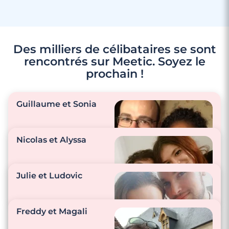
Des milliers de célibataires se sont
rencontrés sur Meetic. Soyez le
prochain !
Guillaume et Sonia
Nicolas et Alyssa
"S’aimer comme la
Julie et Ludovic
première fois lors de
notre rencontre."
"Il est gentil, drôle,
Freddy et Magali
attentionné, serviable,
mignon, à l’écoute !"