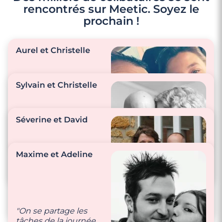
rencontrés sur Meetic. Soyez le
prochain !
Aurel et Christelle
Sylvain et Christelle
"Nos petites
attentions passent
Séverine et David
par les messages que
nous nous envoyons
"Un petit mot, un
tous les soirs (avec un
sms, un appel… des
Maxime et Adeline
coeur biensur!)."
paroles sincères et
pleines d’amour !"
"Nous sommes
inséparables !
Toujours ensemble
via Messenger (nos
"On se partage les
métiers respectifs
tâches de la journée,