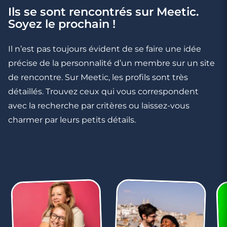
Ils se sont rencontrés sur Meetic.
Soyez le prochain !
2 minutes
Il n’est pas toujours évident de se faire une idée
5 astuces pour désamorcer une dispute
amoureuse
précise de la personnalité d’un membre sur un site
de rencontre. Sur Meetic, les profils sont très
détaillés. Trouvez ceux qui vous correspondent
avec la recherche par critères ou laissez-vous
charmer par leurs petits détails.