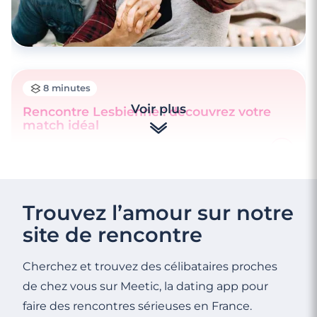
8 minutes
Voir plus
Rencontre Lesbienne : découvrez votre
match idéal
Trouvez l’amour sur notre
site de rencontre
Cherchez et trouvez des célibataires proches
de chez vous sur Meetic, la dating app pour
faire des rencontres sérieuses en France.