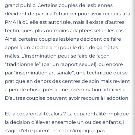
grand public. Certains couples de lesbiennes
décident de partir à l’étranger pour avoir recours à la
PMA là où elle est autorisée, mais il existe d’autres
techniques, plus ou moins adaptées selon les cas.
Ainsi, certains couples lesbiens décident de faire
appel à un proche ami pour le don de gamètes
mâles. L’insémination peut se faire de façon
“traditionnelle” (par un rapport sexuel), ou encore
par “insémination artisanale”, une technique qui se
pratique en dehors des centres de soin mais revient
à peu de chose près à une insémination artificielle.
D’autres couples peuvent avoir recours à l’adoption.
Et la coparentalité, alors ? La coparentalité implique
la décision d’élever ensemble un ou des enfants. Il
s’agit d’être parent, et cela n’implique pas