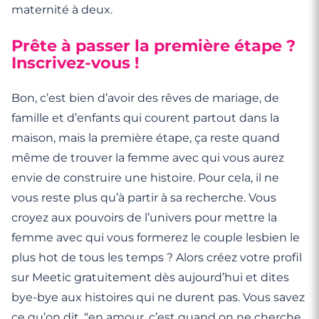
maternité à deux.
Prête à passer la première étape ?
Inscrivez-vous !
Bon, c’est bien d’avoir des rêves de mariage, de
famille et d’enfants qui courent partout dans la
maison, mais la première étape, ça reste quand
même de trouver la femme avec qui vous aurez
envie de construire une histoire. Pour cela, il ne
vous reste plus qu’à partir à sa recherche. Vous
croyez aux pouvoirs de l’univers pour mettre la
femme avec qui vous formerez le couple lesbien le
plus hot de tous les temps ? Alors créez votre profil
sur Meetic gratuitement dès aujourd’hui et dites
bye-bye aux histoires qui ne durent pas. Vous savez
ce qu’on dit, “en amour, c’est quand on ne cherche