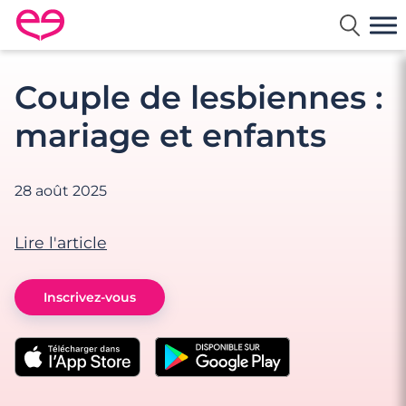
Rencontre en France avec Meetic
Couple de lesbiennes :
mariage et enfants
28 août 2025
Lire l'article
Inscrivez-vous