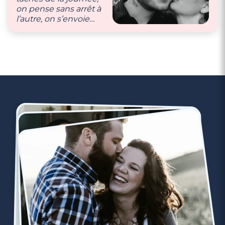
nous le permettent)
on pense sans arrêt à
avec des petites
l’autre, on s’envoie
attentions
plein de messages,
quotidiennes et bien
on se prépare le petit
évidemment des
déjeuner, on se laisse
weekends en
des mots doux et on
amoureux !"
s’organise des week-
ends."