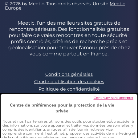
© 2026 by Meetic. Tous droits réservés. Un site
Meetic
Europe
Meetic, l’un des meilleurs sites gratuits de
rencontre sérieuse. Des fonctionnalités gratuites
pour faire de vraies rencontres en toute sécurité :
profils contrôlés, critères de recherche précis et
géolocalisation pour trouver l’amour près de chez
vous comme partout en France.
Conditions générales
Charte d’utilisation des cookies
Politique de confidentialité
Conditions Générales applicables aux Events
Continuer sans accepter
Signaler un contenu illégal
Centre de préférences pour la protection de la vie
privée
Nous et nos
1
partenaires utilisons des outils pour stocker et/ou accéder à
*Estimation du nombre de personnes ayant déjà fait une
des informations sur votre appareil et traiter vos données personnelles, y
rencontre sur Meetic en France, Italie et Espagne. Chiffre obtenu
compris des identifiants uniques, afin de fournir notre service,
par l’extrapolation des résultats d’une enquête réalisée par
comprendre comment il est utilisé, proposer des activités de marketing et
Dynata en décembre 2023, sur 6011 personnes résidant en
de la publicité personnalisée ou non personnalisée, activer des