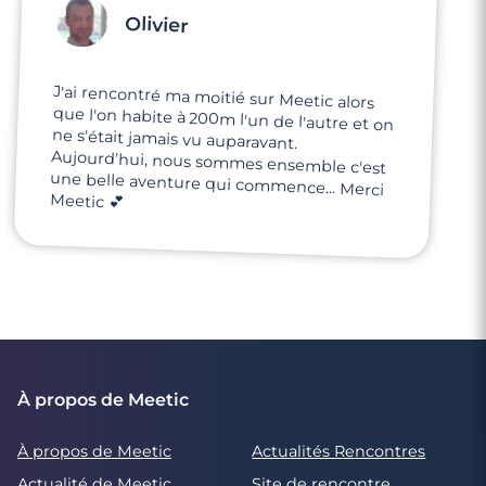
Olivier
J'ai rencontré ma moitié sur Meetic alors
que l'on habite à 200m l'un de l'autre et on
ne s'était jamais vu auparavant.
Aujourd'hui, nous sommes ensemble c'est
une belle aventure qui commence... Merci
Meetic 💕
À propos de Meetic
À propos de Meetic
Actualités Rencontres
Actualité de Meetic
Site de rencontre