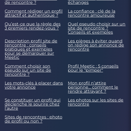
de rencontre ?
échanges
Comment rédiger un profil
La confiance : clé de la
attractif et authentique ?
rencontre amoureuse
Qu’est-ce que la règle des
Quel pseudo choisir sur un
3 premiers rendez-vous ?
site de rencontre ?
Conseils et exemples
Description profil site de
Les pièges à éviter quand
rencontre : conseils
on rédige son annonce de
pratiques et exemples
rencontre
pour se démarquer sur
Meetic
Comment choisir son
Profil Meetic : 5 conseils
pseudo sur un site de
pour le "pimper"
rencontre ?
Les mots-clés à placer dans
Mon profil n’attire
votre annonce
personne… comment le
rendre attrayant ?
Se constituer un profil qui
Les photos sur les sites de
déclenche le sourire chez
rencontre
l’autre
Sites de rencontres : photo
de profil ou non ?