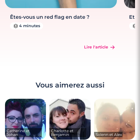
Êtes-vous un red flag en date ?
Et s
4 minutes
Lire l'article
Vous aimerez aussi
Catherine et
Charlotte et
Johan
Benjamin
Solenn et Alex