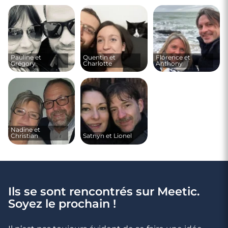
Pauline et
Quentin et
Florence et
Grégory
Charlotte
Anthony
Nadine et
Christian
Satnyn et Lionel
Ils se sont rencontrés sur Meetic.
Soyez le prochain !