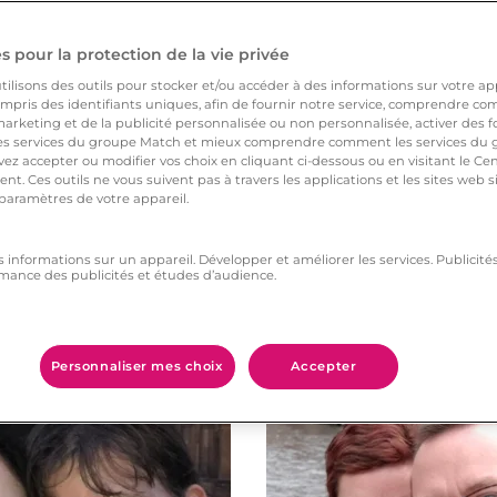
 pour la protection de la vie privée
ilisons des outils pour stocker et/ou accéder à des informations sur votre appa
pris des identifiants uniques, afin de fournir notre service, comprendre comm
arketing et de la publicité personnalisée ou non personnalisée, activer des fo
 services du groupe Match et mieux comprendre comment les services du g
ez accepter ou modifier vos choix en cliquant ci-dessous ou en visitant le Ce
nt. Ces outils ne vous suivent pas à travers les applications et les sites web
 paramètres de votre appareil.
s informations sur un appareil. Développer et améliorer les services. Publici
mance des publicités et études d’audience.
Vous aimerez aussi
Personnaliser mes choix
Accepter