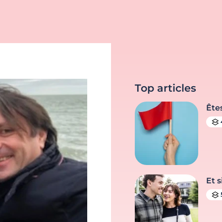
Top articles
Ête
Et s