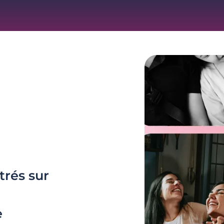
trés sur
e