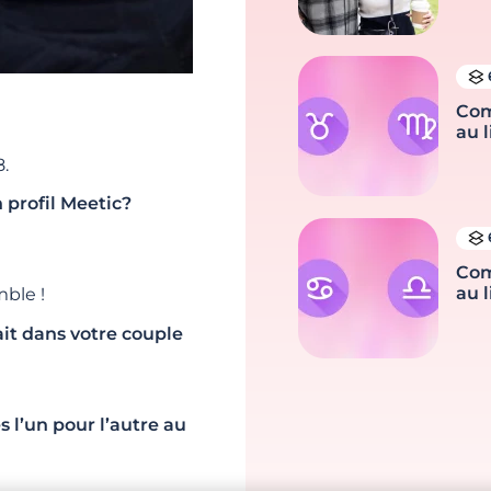
Com
au l
.
 profil Meetic?
Com
au l
ble !
ait dans votre couple
s l’un pour l’autre au