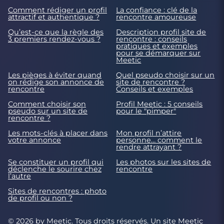
Comment rédiger un profil
La confiance : clé de la
attractif et authentique ?
rencontre amoureuse
Qu’est-ce que la règle des
Description profil site de
3 premiers rendez-vous ?
rencontre : conseils
pratiques et exemples
pour se démarquer sur
Meetic
Les pièges à éviter quand
Quel pseudo choisir sur un
on rédige son annonce de
site de rencontre ?
rencontre
Conseils et exemples
Comment choisir son
Profil Meetic : 5 conseils
pseudo sur un site de
pour le "pimper"
rencontre ?
Les mots-clés à placer dans
Mon profil n’attire
votre annonce
personne… comment le
rendre attrayant ?
Se constituer un profil qui
Les photos sur les sites de
déclenche le sourire chez
rencontre
l’autre
Sites de rencontres : photo
de profil ou non ?
© 2026 by Meetic. Tous droits réservés. Un site
Meetic