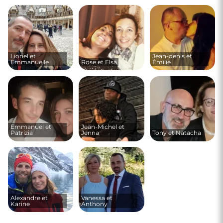
Lionel et
Jean-denis et
Emmanuelle
Rose et Elsa
Émilie
Emmanuel et
Jean-Michel et
Patrizia
Jenna
Tony et Natacha
Alexandre et
Vanessa et
Karine
Anthony