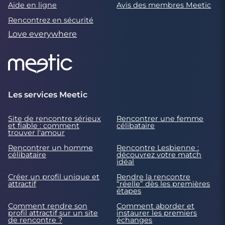
Aide en ligne
Avis des membres Meetic
Rencontrez en sécurité
Love everywhere
Les services Meetic
Site de rencontre sérieux
Rencontrer une femme
et fiable : comment
célibataire
trouver l'amour
Rencontrer un homme
Rencontre Lesbienne :
célibataire
découvrez votre match
idéal
Créer un profil unique et
Rendre la rencontre
attractif
“réelle” dès les premières
étapes
Comment rendre son
Comment aborder et
profil attractif sur un site
instaurer les premiers
de rencontre ?
échanges