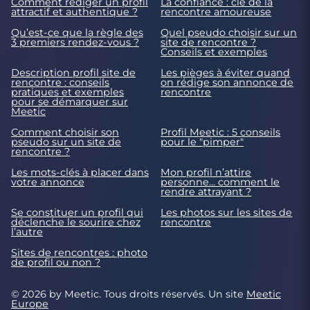
Comment rédiger un profil
La confiance : clé de la
attractif et authentique ?
rencontre amoureuse
Qu’est-ce que la règle des
Quel pseudo choisir sur un
3 premiers rendez-vous ?
site de rencontre ?
Conseils et exemples
Description profil site de
Les pièges à éviter quand
rencontre : conseils
on rédige son annonce de
pratiques et exemples
rencontre
pour se démarquer sur
Meetic
Comment choisir son
Profil Meetic : 5 conseils
pseudo sur un site de
pour le "pimper"
rencontre ?
Les mots-clés à placer dans
Mon profil n’attire
votre annonce
personne… comment le
rendre attrayant ?
Se constituer un profil qui
Les photos sur les sites de
déclenche le sourire chez
rencontre
l’autre
Sites de rencontres : photo
de profil ou non ?
© 2026 by Meetic. Tous droits réservés. Un site
Meetic
Europe