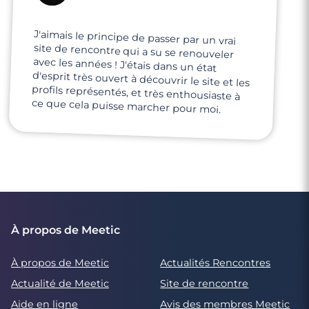
J'aimais le principe de passer par un vrai
site de rencontre qui a su se renouveler
avec les années ! J'étais dans un état
d'esprit très ouvert à découvrir le site et les
profils représentés, et très enthousiaste à
ce que cela puisse marcher pour moi.
À propos de Meetic
À propos de Meetic
Actualités Rencontres
Actualité de Meetic
Site de rencontre
Aide en ligne
Avis des membres Meetic