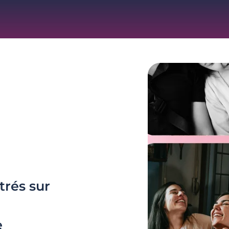
trés sur
e