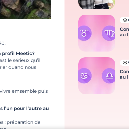
Com
au l
20.
 profil Meetic?
t le sérieux qu’il
arler quand nous
Com
au l
e vivre emsemble puis
s l’un pour l’autre au
es : préparation de