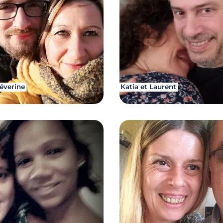
Séverine
Katia et Laurent