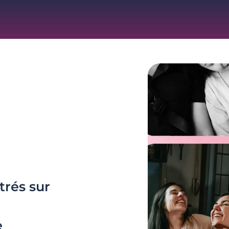
trés sur
e