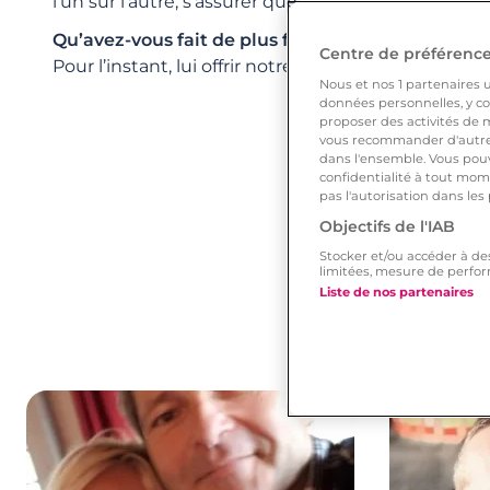
l’un sur l’autre, s’assurer que chacun de nous est 
Qu’avez-vous fait de plus fou pour lui/elle ?
Centre de préférences
Pour l’instant, lui offrir notre petit voyage. L’avenir 
Nous et nos
1
partenaires ut
données personnelles, y com
proposer des activités de m
vous recommander d'autres
dans l'ensemble. Vous pouv
confidentialité à tout mome
pas l'autorisation dans les
Objectifs de l'IAB
Stocker et/ou accéder à de
limitées, mesure de perfor
Liste de nos partenaires