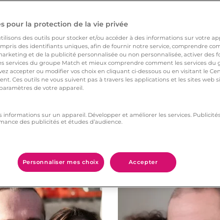
heureux.
 pour la protection de la vie privée
nous dira le reste !
ilisons des outils pour stocker et/ou accéder à des informations sur votre appa
pris des identifiants uniques, afin de fournir notre service, comprendre comm
arketing et de la publicité personnalisée ou non personnalisée, activer des fo
 services du groupe Match et mieux comprendre comment les services du g
ez accepter ou modifier vos choix en cliquant ci-dessous ou en visitant le Ce
nt. Ces outils ne vous suivent pas à travers les applications et les sites web
 paramètres de votre appareil.
s informations sur un appareil. Développer et améliorer les services. Publici
mance des publicités et études d’audience.
Vous aimerez aussi
Personnaliser mes choix
Accepter