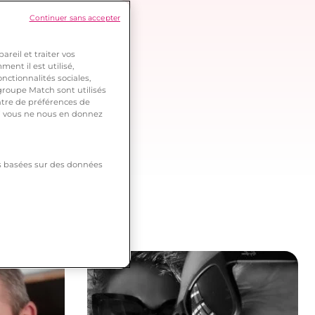
Continuer sans accepter
reil et traiter vos
ent il est utilisé,
nctionnalités sociales,
roupe Match sont utilisés
ntre de préférences de
 si vous ne nous en donnez
tés basées sur des données