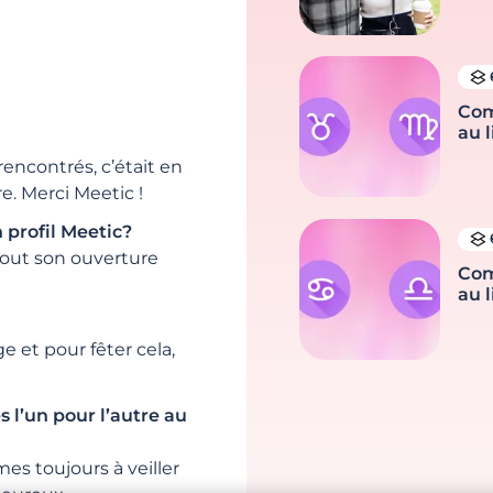
Com
au l
encontrés, c’était en
re. Merci Meetic !
 profil Meetic?
rtout son ouverture
Com
au l
 et pour fêter cela,
s l’un pour l’autre au
es toujours à veiller