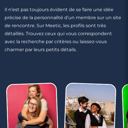
Il n’est pas toujours évident de se faire une idée
précise de la personnalité d’un membre sur un site
de rencontre. Sur Meetic, les profils sont très
détaillés. Trouvez ceux qui vous correspondent
avec la recherche par critères ou laissez-vous
charmer par leurs petits détails.