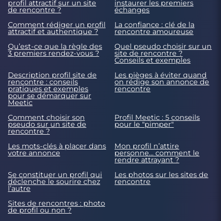
profil attractif sur un site
instaurer les premiers
de rencontre ?
échanges
Comment rédiger un profil
La confiance : clé de la
attractif et authentique ?
rencontre amoureuse
Qu’est-ce que la règle des
Quel pseudo choisir sur un
3 premiers rendez-vous ?
site de rencontre ?
Conseils et exemples
Description profil site de
Les pièges à éviter quand
rencontre : conseils
on rédige son annonce de
pratiques et exemples
rencontre
pour se démarquer sur
Meetic
Comment choisir son
Profil Meetic : 5 conseils
pseudo sur un site de
pour le "pimper"
rencontre ?
Les mots-clés à placer dans
Mon profil n’attire
votre annonce
personne… comment le
rendre attrayant ?
Se constituer un profil qui
Les photos sur les sites de
déclenche le sourire chez
rencontre
l’autre
Sites de rencontres : photo
de profil ou non ?