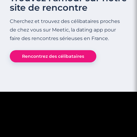
site de rencontre
Cherchez et trouvez des célibataires proches
de chez vous sur Meetic, la dating app pour
faire des rencontres sérieuses en France.
Rencontrez des célibataires