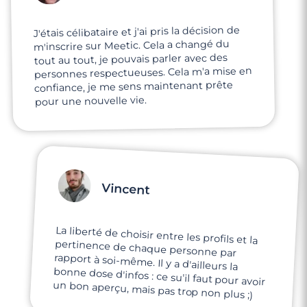
J'étais célibataire et j'ai pris la décision de
m'inscrire sur Meetic. Cela a changé du
tout au tout, je pouvais parler avec des
personnes respectueuses. Cela m'a mise en
confiance, je me sens maintenant prête
pour une nouvelle vie.
Vincent
La liberté de choisir entre les profils et la
pertinence de chaque personne par
rapport à soi-même. Il y a d'ailleurs la
bonne dose d'infos : ce su'il faut pour avoir
un bon aperçu, mais pas trop non plus ;)