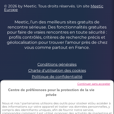
© 2026 by Meetic. Tous droits réservés. Un site
Meetic
Europe
Meetic, l’un des meilleurs sites gratuits de
rencontre sérieuse. Des fonctionnalités gratuites
pour faire de vraies rencontres en toute sécurité :
profils contrôlés, critères de recherche précis et
géolocalisation pour trouver l’amour près de chez
vous comme partout en France.
Conditions générales
Charte d’utilisation des cookies
Politique de confidentialité
Conditions Générales applicables aux Events
Continuer sans accepter
Signaler un contenu illégal
Centre de préférences pour la protection de la vie
privée
Nous et nos
1
partenaires utilisons des outils pour stocker et/ou accéder à
*Estimation du nombre de personnes ayant déjà fait une
des informations sur votre appareil et traiter vos données personnelles, y
rencontre sur Meetic en France, Italie et Espagne. Chiffre obtenu
compris des identifiants uniques, afin de fournir notre service,
par l’extrapolation des résultats d’une enquête réalisée par
comprendre comment il est utilisé, proposer des activités de marketing et