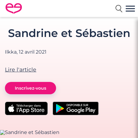
Rencontre en France avec Meetic
Sandrine et Sébastien
Ilkka,
12 avril 2021
Lire l'article
Inscrivez-vous