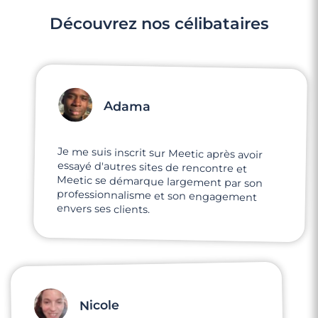
Découvrez nos célibataires
Adama
Je me suis inscrit sur Meetic après avoir
essayé d'autres sites de rencontre et
Meetic se démarque largement par son
professionnalisme et son engagement
envers ses clients.
Nicole