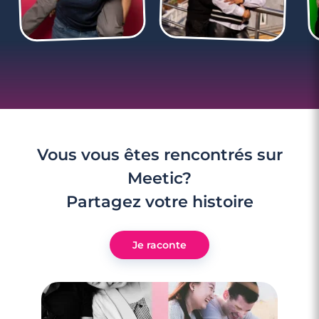
Vous vous êtes rencontrés sur
Meetic?
Partagez votre histoire
Je raconte