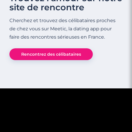
site de rencontre
Cherchez et trouvez des célibataires proches
de chez vous sur Meetic, la dating app pour
faire des rencontres sérieuses en France.
Rencontrez des célibataires