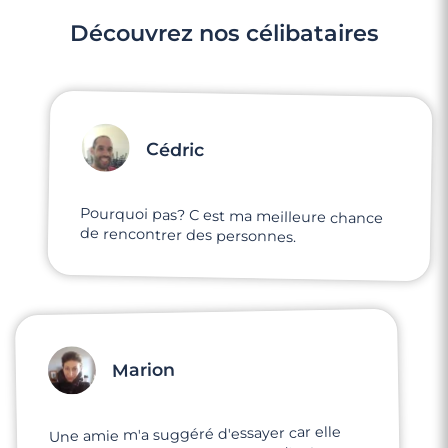
Découvrez nos célibataires
Cédric
Pourquoi pas? C est ma meilleure chance
de rencontrer des personnes.
Marion
Une amie m'a suggéré d'essayer car elle