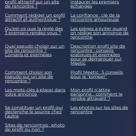
profil attractif sur un site
instaurer les premiers
de rencontre ?
échanges
Comment rédiger un profil
La confiance : clé de la
attractif et authentique ?
rencontre amoureuse
Qu’est-ce que la règle des
Les pièges à éviter quand
3 premiers rendez-vous ?
on rédige son annonce de
rencontre
Quel pseudo choisir sur un
Description profil site de
site de rencontre ?
rencontre : conseils
Conseils et exemples
pratiques et exemples
pour se démarquer sur
Meetic
Comment choisir son
Profil Meetic : 5 conseils
pseudo sur un site de
pour le "pimper"
rencontre ?
Les mots-clés à placer dans
Mon profil n’attire
votre annonce
personne… comment le
rendre attrayant ?
Se constituer un profil qui
Les photos sur les sites de
déclenche le sourire chez
rencontre
l’autre
Sites de rencontres : photo
de profil ou non ?