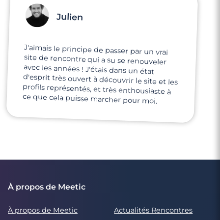
Julien
J'aimais le principe de passer par un vrai
site de rencontre qui a su se renouveler
avec les années ! J'étais dans un état
d'esprit très ouvert à découvrir le site et les
profils représentés, et très enthousiaste à
ce que cela puisse marcher pour moi.
À propos de Meetic
À propos de Meetic
Actualités Rencontres