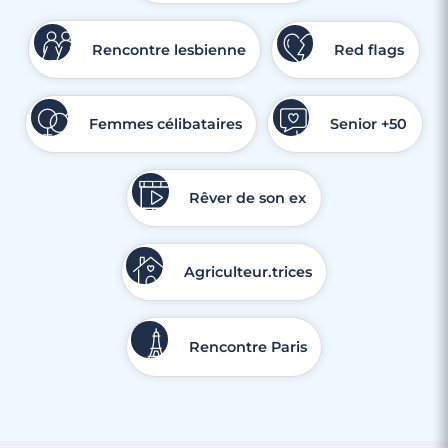
Rencontre lesbienne
Red flags
Femmes célibataires
Senior +50
Rêver de son ex
Agriculteur.trices
Rencontre Paris