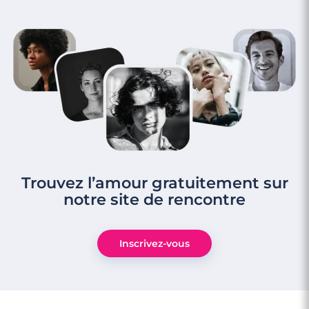
Trouvez l’amour gratuitement sur
notre site de rencontre
Inscrivez-vous