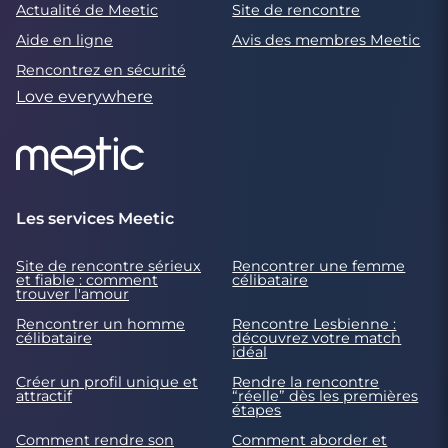
Actualité de Meetic
Site de rencontre
Aide en ligne
Avis des membres Meetic
Rencontrez en sécurité
Love everywhere
Les services Meetic
Site de rencontre sérieux
Rencontrer une femme
et fiable : comment
célibataire
trouver l'amour
Rencontrer un homme
Rencontre Lesbienne :
célibataire
découvrez votre match
idéal
Créer un profil unique et
Rendre la rencontre
attractif
“réelle” dès les premières
étapes
Comment rendre son
Comment aborder et