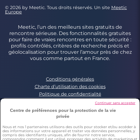
© 2026 by Meetic. Tous droits réservés. Un site
Meetic
Europe
Meetic, l’un des meilleurs sites gratuits de
rencontre sérieuse. Des fonctionnalités gratuites
pour faire de vraies rencontres en toute sécurité :
profils contrôlés, critères de recherche précis et
géolocalisation pour trouver l’amour près de chez
vous comme partout en France.
Conditions générales
Charte d’utilisation des cookies
Politique de confidentialité
Conditions Générales applicables aux Events
Continuer sans accepter
Signaler un contenu illégal
Centre de préférences pour la protection de la vie
privée
Nous et nos
1
partenaires utilisons des outils pour stocker et/ou accéder à
*Estimation du nombre de personnes ayant déjà fait une
des informations sur votre appareil et traiter vos données personnelles, y
rencontre sur Meetic en France, Italie et Espagne. Chiffre obtenu
compris des identifiants uniques, afin de fournir notre service,
par l’extrapolation des résultats d’une enquête réalisée par
comprendre comment il est utilisé, proposer des activités de marketing et