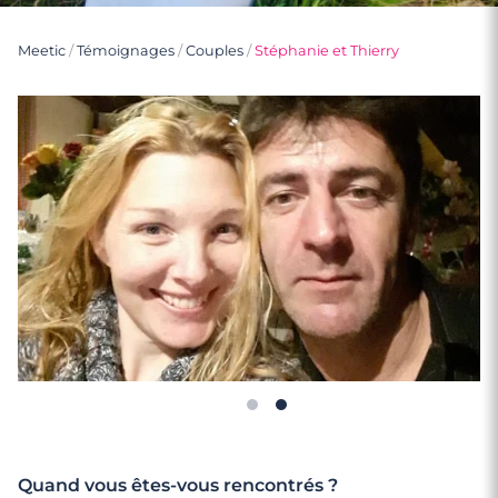
Meetic
/
Témoignages
/
Couples
/
Stéphanie et Thierry
Quand vous êtes-vous rencontrés ?