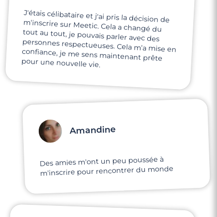
J'étais célibataire et j'ai pris la décision de
m'inscrire sur Meetic. Cela a changé du
tout au tout, je pouvais parler avec des
personnes respectueuses. Cela m'a mise en
confiance, je me sens maintenant prête
pour une nouvelle vie.
Amandine
Des amies m'ont un peu poussée à
m'inscrire pour rencontrer du monde