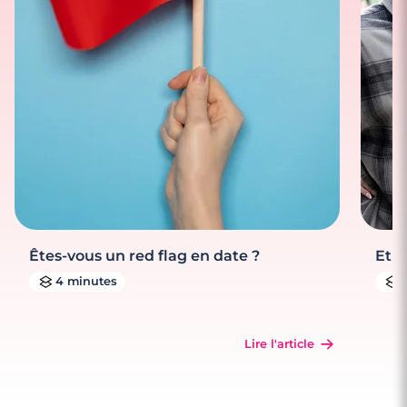
Êtes-vous un red flag en date ?
Et s
4 minutes
Lire l'article