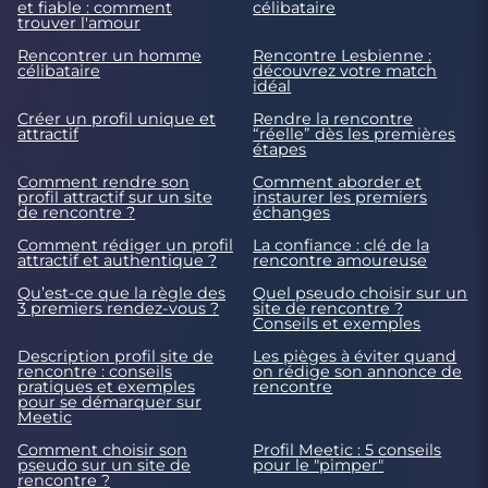
et fiable : comment
célibataire
trouver l'amour
Rencontrer un homme
Rencontre Lesbienne :
célibataire
découvrez votre match
idéal
Créer un profil unique et
Rendre la rencontre
attractif
“réelle” dès les premières
étapes
Comment rendre son
Comment aborder et
profil attractif sur un site
instaurer les premiers
de rencontre ?
échanges
Comment rédiger un profil
La confiance : clé de la
attractif et authentique ?
rencontre amoureuse
Qu’est-ce que la règle des
Quel pseudo choisir sur un
3 premiers rendez-vous ?
site de rencontre ?
Conseils et exemples
Description profil site de
Les pièges à éviter quand
rencontre : conseils
on rédige son annonce de
pratiques et exemples
rencontre
pour se démarquer sur
Meetic
Comment choisir son
Profil Meetic : 5 conseils
pseudo sur un site de
pour le "pimper"
rencontre ?