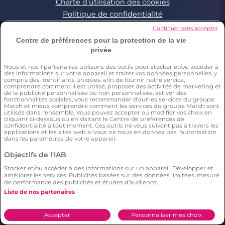
Charte d’utilisation des cookies
Politique de confidentialité
Conditions Générales applicables aux Events
Continuer sans accepter
Signaler un contenu illégal
Centre de préférences pour la protection de la vie
privée
Nous et nos
1
partenaires utilisons des outils pour stocker et/ou accéder à
*Estimation du nombre de personnes ayant déjà fait une
des informations sur votre appareil et traiter vos données personnelles, y
rencontre sur Meetic en France, Italie et Espagne. Chiffre obtenu
compris des identifiants uniques, afin de fournir notre service,
par l’extrapolation des résultats d’une enquête réalisée par
comprendre comment il est utilisé, proposer des activités de marketing et
Dynata en décembre 2023, sur 6011 personnes résidant en
de la publicité personnalisée ou non personnalisée, activer des
fonctionnalités sociales, vous recommander d'autres services du groupe
France, Italie et Espagne âgés de plus de 18 ans,par rapport à la
Match et mieux comprendre comment les services du groupe Match sont
population totale de cette tranche d’âge dans ces pays(Source
utilisés dans l'ensemble. Vous pouvez accepter ou modifier vos choix en
Eurostat 2023). Il résulte de cette étude que respectivement 15%
cliquant ci-dessous ou en visitant le Centre de préférences de
(en France), 12% (en Italie), 10% (en Espagne) des répondants ont
confidentialité à tout moment. Ces outils ne vous suivent pas à travers les
déclaré avoir déjà fait une rencontre sur Meetic.
applications et les sites web si vous ne nous en donnez pas l'autorisation
**Chaque description et photo de profil est modérée
dans les paramètres de votre appareil.
***Enquête menée par Dynata en décembre 2023, auprès d'un
échantillon représentatif de 2006 personnes de 18 ans et plus en
Objectifs de l'IAB
France. Il résulte de cette étude statistique que le nombre
d'utilisateurs sur Meetic (=397 répondants) a un plus grand
Stocker et/ou accéder à des informations sur un appareil. Développer et
améliorer les services. Publicités basées sur des données limitées, mesure
nombre de relations longues (plus de 6 mois), en comparaison
de performance des publicités et études d’audience.
aux autres sites/applications de rencontre.
****Selon une étude Dynata réalisée en décembre 2023 auprès
Liste de nos partenaires
d'un échantillon représentatif de 2006 personnes 18+ en France.
Il résulte de cette étude que 36% des répondants déclarent
connaître un couple qui s’est formé sur Meetic.
Accepter
Personnaliser mes choix