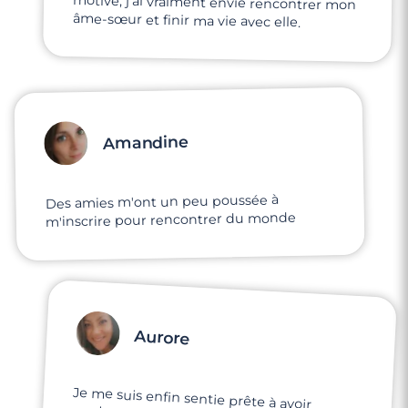
âme-sœur et finir ma vie avec elle.
Amandine
Des amies m'ont un peu poussée à
m'inscrire pour rencontrer du monde
Aurore
Je me suis enfin sentie prête à avoir
quelqu'un dans ma vie ! Je dirais que je me