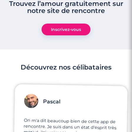
Trouvez l’amour gratuitement sur
notre site de rencontre
Inscrivez-vous
Découvrez nos célibataires
Pascal
On m'a dit beaucoup bien de cette app de
rencontre. Je suis dans un état d'esprit très
motivé, j'ai vraiment envie rencontrer mon