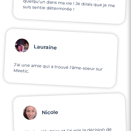
suis sentie déterminée !
Lauraine
J'ai une amie qui a trouvé l'âme-soeur sur
Meetic.
Nicole
J'étais célibataire et j'ai pris la décision de