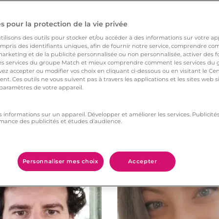
 pour la protection de la vie privée
ilisons des outils pour stocker et/ou accéder à des informations sur votre appa
pris des identifiants uniques, afin de fournir notre service, comprendre comm
arketing et de la publicité personnalisée ou non personnalisée, activer des fo
 services du groupe Match et mieux comprendre comment les services du g
ez accepter ou modifier vos choix en cliquant ci-dessous ou en visitant le Ce
nt. Ces outils ne vous suivent pas à travers les applications et les sites web
 paramètres de votre appareil.
s informations sur un appareil. Développer et améliorer les services. Publici
mance des publicités et études d’audience.
Vous aimerez aussi
Personnaliser mes choix
Accepter