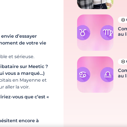
Com
au l
 envie d’essayer
 moment de votre vie
able et sérieuse.
bataire sur Meetic ?
Com
qui vous a marqué…)
au l
habitais en Mayenne et
 aller la voir.
riez-vous que c’est «
 hésitent encore à