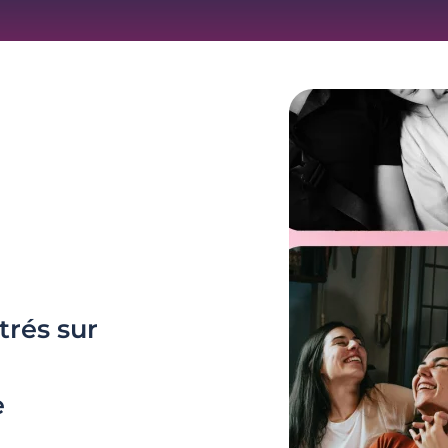
trés sur
e