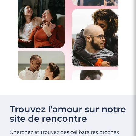
Trouvez l’amour sur notre
site de rencontre
Cherchez et trouvez des célibataires proches