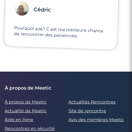
Cédric
Pourquoi pas? C est ma meilleure chance
de rencontrer des personnes.
À propos de Meetic
À propos de Meetic
Actualités Rencontres
Actualité de Meetic
Site de rencontre
Aide en ligne
Avis des membres Meetic
Rencontrez en sécurité