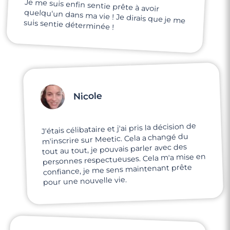
Je me suis enfin sentie prête à avoir
quelqu'un dans ma vie ! Je dirais que je me
suis sentie déterminée !
Nicole
J'étais célibataire et j'ai pris la décision de
m'inscrire sur Meetic. Cela a changé du
tout au tout, je pouvais parler avec des
personnes respectueuses. Cela m'a mise en
confiance, je me sens maintenant prête
pour une nouvelle vie.