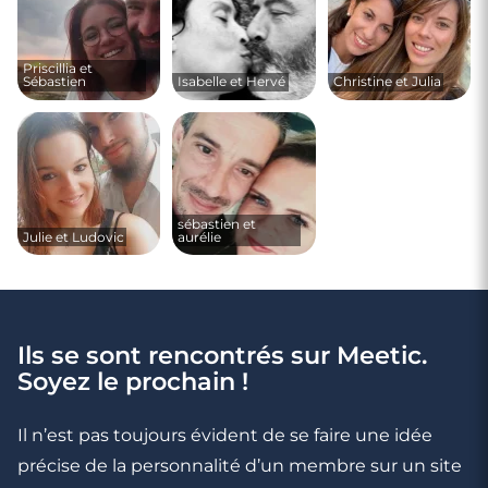
Priscillia et
Sébastien
Isabelle et Hervé
Christine et Julia
sébastien et
Julie et Ludovic
aurélie
Ils se sont rencontrés sur Meetic.
Soyez le prochain !
Il n’est pas toujours évident de se faire une idée
précise de la personnalité d’un membre sur un site