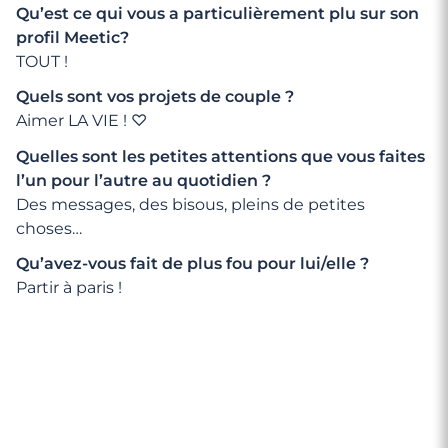
Qu’est ce qui vous a particulièrement plu sur son
profil Meetic?
TOUT !
Quels sont vos projets de couple ?
Aimer LA VIE ! ♡
Quelles sont les petites attentions que vous faites
l’un pour l’autre au quotidien ?
Des messages, des bisous, pleins de petites
choses…
Qu’avez-vous fait de plus fou pour lui/elle ?
Partir à paris !