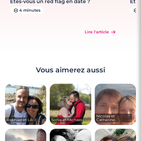
Êtes-vous un red flag en date ?
Et s
4 minutes
Lire l'article
Vous aimerez aussi
Nicolas et
Raphael et Lili
Sonia et Michael
Catherine