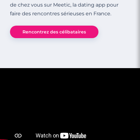
de chez vous sur Meetic, la dating app pour
faire des rencontres sérieuses en France.
Rencontrez des célibataires