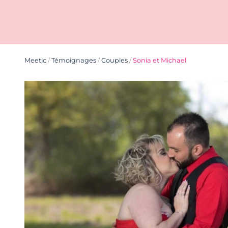
Meetic
/
Témoignages
/
Couples
/
Sonia et Michael