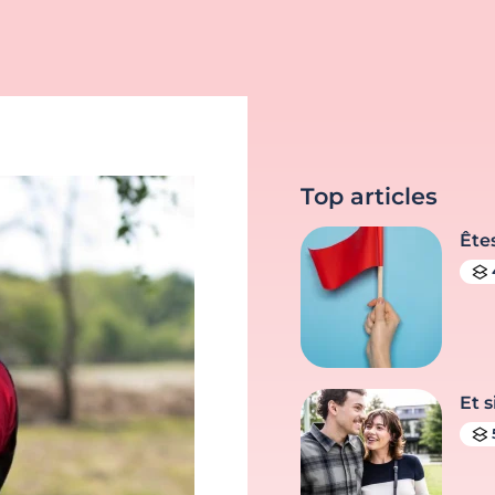
Top articles
Ête
Et s