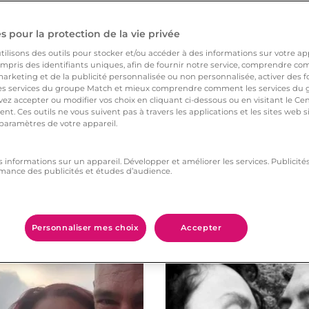
liser ma vie avec le
 pour la protection de la vie privée
ilisons des outils pour stocker et/ou accéder à des informations sur votre appa
pris des identifiants uniques, afin de fournir notre service, comprendre comm
arketing et de la publicité personnalisée ou non personnalisée, activer des fo
 services du groupe Match et mieux comprendre comment les services du g
ez accepter ou modifier vos choix en cliquant ci-dessous ou en visitant le Ce
nt. Ces outils ne vous suivent pas à travers les applications et les sites web
 paramètres de votre appareil.
s informations sur un appareil. Développer et améliorer les services. Publici
mance des publicités et études d’audience.
Vous aimerez aussi
Personnaliser mes choix
Accepter