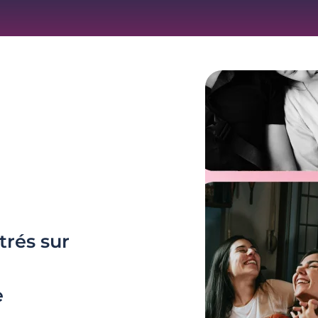
trés sur
e