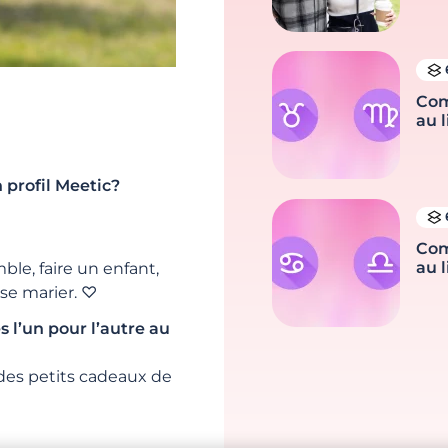
Com
au l
 profil Meetic?
Com
au l
le, faire un enfant,
 se marier. ♡
s l’un pour l’autre au
 des petits cadeaux de